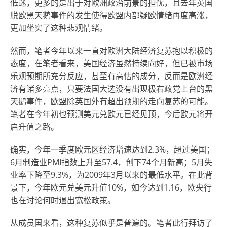
低迷，更多的是出于对欧洲政治前景的担忧，且去年英国
脱欧黑天鹅事件的发生使得欧盟内部疑欧情绪再度高涨，
更加坐实了这种悲观情绪。
然而，笔者今年以来一直对欧洲大陆经济复苏抱以积极的
态度，在笔者看来，美国经济虽然持续向好，但已被市场
乐观预期所充分反应，甚至有高估的成分，反而是欧洲经
济有诸多亮点，只要法国大选没有出现极右政党上台的黑
天鹅事件，欧盟除英国外有超出预期的走向复苏的可能。
笔者在今年初也预测美元兑欧元已经见顶，今后欧元将开
启升值之路。
确实，今年一季度欧元区经济增速达到2.3%，超过美国；
6月制造业PMI指数上升至57.4，创下74个月新高；5月失
业率下降至9.3%，为2009年3月以来的最低水平。在此背
景下，今年欧元兑美元升值10%，如今达到1.16，欧央行
也在讨论何时退出宽松政策。
从成员国来看，这种复苏似乎是普遍的。笔者此行拜访了