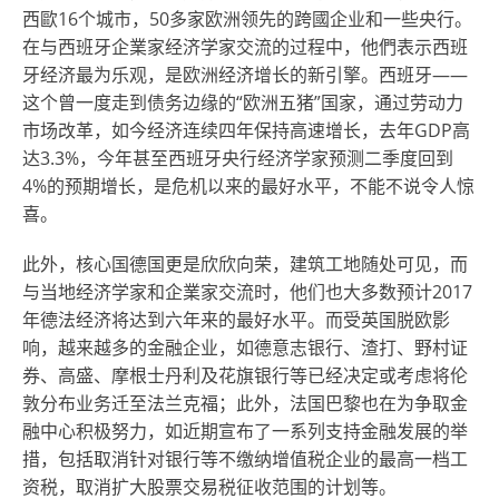
西歐16个城市，50多家欧洲领先的跨國企业和一些央行。
在与西班牙企業家经济学家交流的过程中，他們表示西班
牙经济最为乐观，是欧洲经济增长的新引擎。西班牙——
这个曾一度走到债务边缘的“欧洲五猪”国家，通过劳动力
市场改革，如今经济连续四年保持高速增长，去年GDP高
达3.3%，今年甚至西班牙央行经济学家预测二季度回到
4%的预期增长，是危机以来的最好水平，不能不说令人惊
喜。
此外，核心国德国更是欣欣向荣，建筑工地随处可见，而
与当地经济学家和企業家交流时，他们也大多数预计2017
年德法经济将达到六年来的最好水平。而受英国脱欧影
响，越来越多的金融企业，如德意志银行、渣打、野村证
券、高盛、摩根士丹利及花旗银行等已经决定或考虑将伦
敦分布业务迁至法兰克福；此外，法国巴黎也在为争取金
融中心积极努力，如近期宣布了一系列支持金融发展的举
措，包括取消针对银行等不缴纳增值税企业的最高一档工
资税，取消扩大股票交易税征收范围的计划等。