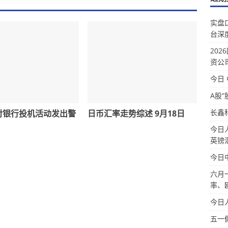
实盘
台深
20
资公
今日
A股“
长鑫
对银行投机活动发出警
日币汇率走势综述 9月18日
今日
英镑
今日
六月
率、
今日
五一