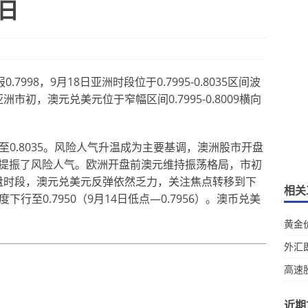
8日
998，9月18日亚洲时段位于0.7995-0.8035区间波
亚洲市初，澳元兑美元位于窄幅区间0.7995-0.8009横向
行至0.8035。风险人气升温成为主要基调，澳洲股市开盘
提振了风险人气。欧洲开盘前澳元维持振荡格局，市初
。早盘时段，澳元兑美元反弹依然乏力，关注焦点转移到下
相关
下行至0.7950（9月14日低点―0.7956）。澳币兑美
黄金
外汇
高速
近期