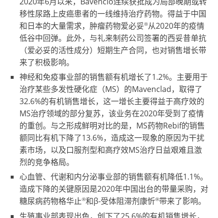
2020年6月以来，Bavencio连续获批成为局部晚期或转
移性尿路上皮癌患者的一线维持治疗药物。得益于中国
®
和日本的大量需求，肿瘤药物爱必妥
从2020年的疫情
低谷中回弹。此外，与礼来制药公司签署的西妥昔单抗
（爱必妥的活性成分）短期生产合同，也对销售增长带
来了积极影响。
神经和免疫事业部的销售额有机增长了1.2%。主要用于
治疗某些多发性硬化症（MS）的Mavenclad，取得了
32.6%的有机销售增长，这一增长主要得益于高疗效的
MS治疗领域的部分复苏，该业务在2020年受到了疫情
的重创。与之形成鲜明对比的是，MS药物Rebif的销售
额同比有机下降了13.6%，造成这一现象的原因为干扰
素市场，以及口服剂型和高疗效MS治疗日益艰难且激
烈的竞争格局。
心血管、代谢和内分泌事业部的销售额有机降低1.1%。
造成下降的关键原因是2020年中国出台的带量采购，对
®
®
糖尿病药物格华止
和β-受体阻滞剂康忻
带来了影响。
生殖事业部表现出色，创下了25.6%的有机销售增长，