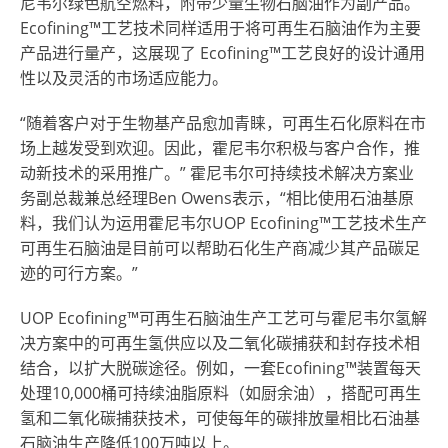
尼韦尔绿色航空燃料，附带少量生物石脑油作为副产品。
Ecofining™工艺技术同样适用于将可再生石脑油作为主要
产品进行量产，这展现了 Ecofining™工艺良好的设计通用
性以及灵活的市场适应能力。
“随着客户对于生物基产品愈加青睐，可再生石化原料在市
场上越发受到欢迎。因此，霍尼韦尔积极与客户合作，推
动新技术的采用推广。” 霍尼韦尔可持续技术解决方案业
务副总裁兼总经理Ben Owens表示，“相比使用石油基原
料，我们认为运用霍尼韦尔UOP Ecofining™工艺技术生产
可再生石脑油是目前可以帮助石化生产商减少其产品碳足
迹的可行方案。”
UOP Ecofining™可再生石脑油生产工艺可与霍尼韦尔氢解
决方案中的可再生氢供应以及二氧化碳捕获和封存技术相
结合，以扩大脱碳途径。例如，一套Ecofining™装置每天
处理10,000桶可持续油脂原料（如厨余油），搭配可再生
氢和二氧化碳捕获技术，可使每年的碳排放量相比石油基
石脑油生产降低100万吨以上。