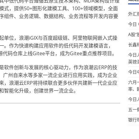
其中低代码平台遵循云原生技术架构、MDA架构设计理
式，提供50+图形化建模工具、100+领域模型，全面
外汇牌
序组件、业务逻辑、数据结构、业务流程等开发内容要
今日
A股“
单位，浪潮iGIX与百度超级链、阿里物联网嵌入式操
长鑫
一。作为快速构建应用软件的低代码开发建模语言，
源代码仓库上线Gitee平台，成为Gitee重点推荐项目。
今日
英镑
是软件创新与发展的核心驱动力，作为浪潮云ERP的技
今日
气、广州自来水等多家一流企业进行应用实践，成为企业
六月
来，浪潮云ERP将持续联合更多伙伴共建新一代企业应
率、
和智能化升级，创建世界一流企业。
今日
五一
银行