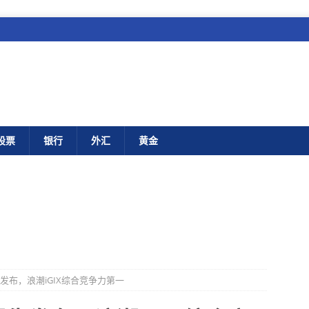
股票
银行
外汇
黄金
告发布，浪潮iGIX综合竞争力第一