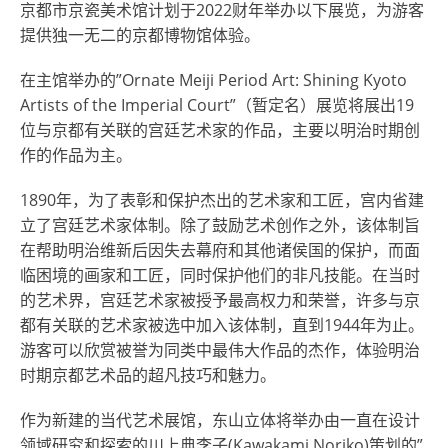
京都市京瓷美术馆计划于2022财年举办以下展览，为游客
提供独一无二的京都博物馆体验。
在主馆举办的”Ornate Meiji Period Art: Shining Kyoto
Artists of the Imperial Court”（暂定名）展览将展出19
位与京都有关联的宫廷艺术家的作品，主要以明治时期创
作的作品为主。
1890年，为了表彰和保护杰出的艺术家和工匠，宫内省建
立了宫廷艺术家体制。除了鼓励艺术创作之外，该体制旨
在帮助明治维新后因失去幕府和其他诸侯国的保护，而面
临困境的画家和工匠，同时保护他们的非凡技能。在当时
的艺术界，宫廷艺术家被授予最高权力和荣誉，许多与京
都有关联的艺术家被选中加入该体制，直到1944年为止。
游客可以欣赏被誉为同类中最伟大作品的杰作，体验明治
时期京都艺术品的超凡技巧和魅力。
作为新建的当代艺术展馆，东山立体将举办由一直在设计
领域研究和探索的川上典李子(
Kawakami Noriko
)策划的”