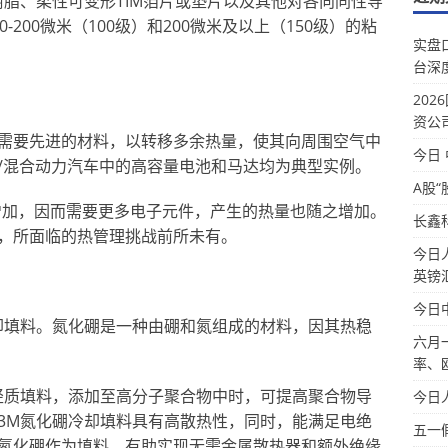
树脂、柔性可变形TIM箔片或垫片以及其他对各向同性导
200微米（100级）和200微米及以上（150级）的粘
实盘
台深
20
资公
需要先进的材料，以转移多余热量，使其向周围空气中
今日
/混合动力汽车中的高容量电池和马达均为典型实例。
A股“
增加，因而需要更多电子元件，产生的热量也随之增加。
长鑫
，所面临的热管理挑战前所未有。
今日
英镑
今日
却填料。氮化硼是一种由硼和氮组成的材料，因其热稳
六月
率、
轻质填料，添加至高分子聚合物中时，可提高聚合物导
今日
3M氮化硼冷却填料具有高散热性，同时，能满足电绝
五一
氮化硼作为填料，有助实现无需金属散热器和额外绝缘