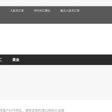
人民币汇率
中行外汇牌价
美元人民币汇率
汇
黄金
落户JIIPE特区，拥有定制的港口和码头设施