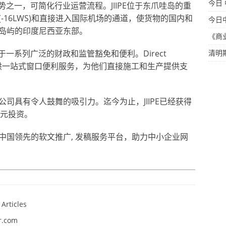
今日
优势之一，可简化行业运营流程。JIIPE位于东爪哇岛的重
-16LWS)和直接进入国际机场的通道，使货物的国内和
今日
岛屿的印度尼西亚东部。
《商
于一系列广泛的财政和监管豁免和便利。Direct
清明
K)为投资者提供一站式窗口便利服务，为他们直接施工和生产提供支
司具有令人鼓舞的吸引力。迄今为止，JIIPE已经获得
美元投资。
m.cn/是中国领先的软文推广, 发稿服务平台，助力中小企业网
 Articles
r.com