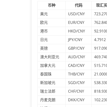
币种
代码
现汇
美元
USD/CNY
723.27
欧元
EUR/CNY
762.84
港币
HKD/CNY
92.910
日元
JPY/CNY
4.7912
英镑
GBP/CNY
917.09
澳大利亚元
AUD/CNY
469.74
加拿大元
CAD/CNY
515.71
泰国铢
THB/CNY
21.000
新加坡元
SGD/CNY
538.33
瑞士法郎
CHF/CNY
818.93
丹麦克朗
DKK/CNY
102.23