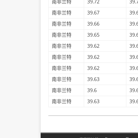
南非兰特
39.72
39.
南非兰特
39.67
39.
南非兰特
39.66
39.
南非兰特
39.65
39.
南非兰特
39.62
39.
南非兰特
39.62
39.
南非兰特
39.62
39.
南非兰特
39.63
39.
南非兰特
39.6
39.
南非兰特
39.63
39.