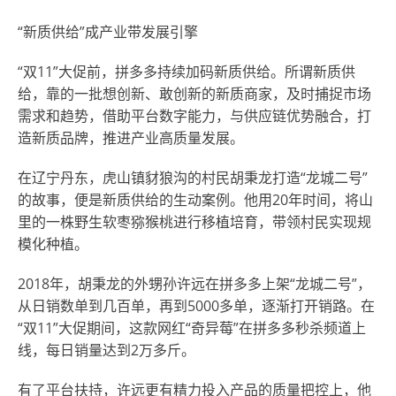
“新质供给”成产业带发展引擎
“双11”大促前，拼多多持续加码新质供给。所谓新质供
给，靠的一批想创新、敢创新的新质商家，及时捕捉市场
需求和趋势，借助平台数字能力，与供应链优势融合，打
造新质品牌，推进产业高质量发展。
在辽宁丹东，虎山镇豺狼沟的村民胡秉龙打造“龙城二号”
的故事，便是新质供给的生动案例。他用20年时间，将山
里的一株野生软枣猕猴桃进行移植培育，带领村民实现规
模化种植。
2018年，胡秉龙的外甥孙许远在拼多多上架“龙城二号”，
从日销数单到几百单，再到5000多单，逐渐打开销路。在
“双11”大促期间，这款网红“奇异莓”在拼多多秒杀频道上
线，每日销量达到2万多斤。
有了平台扶持，许远更有精力投入产品的质量把控上，他