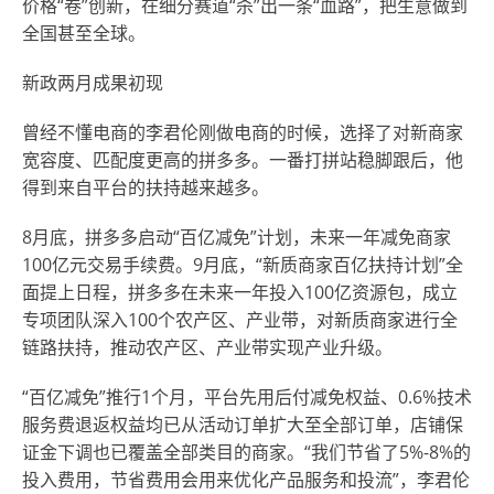
价格“卷”创新，在细分赛道“杀”出一条“血路”，把生意做到
全国甚至全球。
新政两月成果初现
曾经不懂电商的李君伦刚做电商的时候，选择了对新商家
宽容度、匹配度更高的拼多多。一番打拼站稳脚跟后，他
得到来自平台的扶持越来越多。
8月底，拼多多启动“百亿减免”计划，未来一年减免商家
100亿元交易手续费。9月底，“新质商家百亿扶持计划”全
面提上日程，拼多多在未来一年投入100亿资源包，成立
专项团队深入100个农产区、产业带，对新质商家进行全
链路扶持，推动农产区、产业带实现产业升级。
“百亿减免”推行1个月，平台先用后付减免权益、0.6%技术
服务费退返权益均已从活动订单扩大至全部订单，店铺保
证金下调也已覆盖全部类目的商家。“我们节省了5%-8%的
投入费用，节省费用会用来优化产品服务和投流”，李君伦