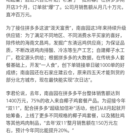
开店3个月，订单就“爆”了。公司月销售额从月几十万元，
直冲百万元。
为了接住拼多多这波“泼天富贵”，南亩园这3年来持续升级
供应链：为了满足不同地区、不同消费水平买家的喜好，
除传统的海南文昌鸡，发掘广东清远鸡供应商；为保证品
质，不断改进鸡肉排酸、冷冻等生产工艺；自建椰子水工
厂，稳定源头供给；根据拼多多的大数据，在传统多人套
餐基础上，开发“一人食”，创下单链接单日破1000单的好
成绩；南亩园还在石家庄建云仓，原来四五天才能到货的
部分北方城市，现在最快能实现“次日达”。
李君伦说，去年，南亩园在拼多多平台整体销售额达到
1400万元，75%的收入来自椰子鸡套餐产品。为迎接今年
“双11”，配合拼多多“超级加倍补”活动，他们从8月起就开
始筹备，上线了更多不同规格的椰子鸡套餐，以及猪肚鸡
等其他鸡肉制品，“去年‘双11’整月销售额在150万元左
右，预计今年同比能提升20%。”