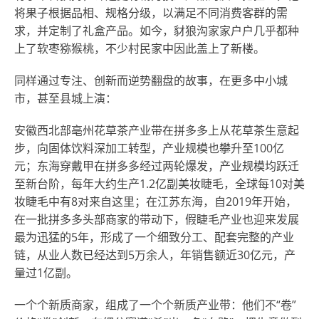
将果子根据品相、规格分级，以满足不同消费客群的需
求，并定制了礼盒产品。如今，豺狼沟家家户户几乎都种
上了软枣猕猴桃，不少村民家中因此盖上了新楼。
同样通过专注、创新而逆势翻盘的故事，在更多中小城
市，甚至县城上演：
安徽西北部亳州花草茶产业带在拼多多上从花草茶生意起
步，向固体饮料深加工转型，产业规模也攀升至100亿
元；东海穿戴甲在拼多多经过两轮爆发，产业规模均跃迁
至新台阶，每年大约生产1.2亿副美妆睫毛，全球每10对美
妆睫毛中有8对来自这里；在江苏东海，自2019年开始，
在一批拼多多头部商家的带动下，假睫毛产业也迎来发展
最为迅猛的5年，形成了一个细致分工、配套完整的产业
链，从业人数已经达到5万余人，年销售额近30亿元，产
量过1亿副。
一个个新质商家，组成了一个个新质产业带：他们不“卷”