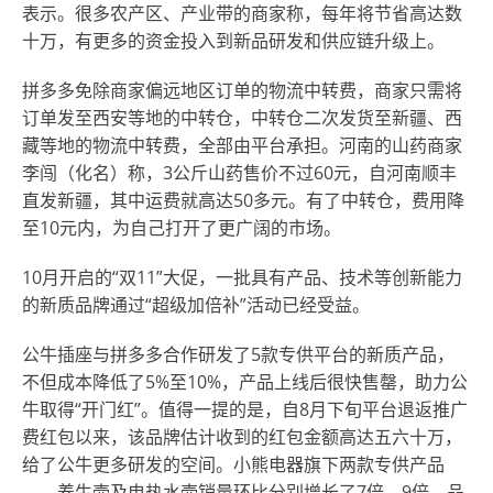
表示。很多农产区、产业带的商家称，每年将节省高达数
十万，有更多的资金投入到新品研发和供应链升级上。
拼多多免除商家偏远地区订单的物流中转费，商家只需将
订单发至西安等地的中转仓，中转仓二次发货至新疆、西
藏等地的物流中转费，全部由平台承担。河南的山药商家
李闯（化名）称，3公斤山药售价不过60元，自河南顺丰
直发新疆，其中运费就高达50多元。有了中转仓，费用降
至10元内，为自己打开了更广阔的市场。
10月开启的“双11”大促，一批具有产品、技术等创新能力
的新质品牌通过“超级加倍补”活动已经受益。
公牛插座与拼多多合作研发了5款专供平台的新质产品，
不但成本降低了5%至10%，产品上线后很快售罄，助力公
牛取得“开门红”。值得一提的是，自8月下旬平台退返推广
费红包以来，该品牌估计收到的红包金额高达五六十万，
给了公牛更多研发的空间。小熊电器旗下两款专供产品
——养生壶及电热水壶销量环比分别增长了7倍、9倍，品