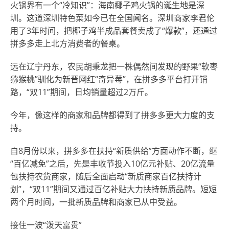
火锅界有一个“冷知识”：海南椰子鸡火锅的诞生地是深
圳。这道深圳特色菜如今已在全国闻名。深圳商家李君伦
用了3年时间，把椰子鸡半成品套餐卖成了“爆款”，还通过
拼多多走上北方消费者的餐桌。
远在辽宁丹东，农民胡秉龙把一株偶然间发现的野果“软枣
猕猴桃”驯化为新晋网红“奇异莓”，在拼多多平台打开销
路，“双11”期间，日均销量超过2万斤。
今年，像这样的商家和品牌都得到了拼多多更大力度的支
持。
自8月份以来，拼多多在扶持“新质供给”方面动作不断，继
“百亿减免”之后，先是丰收节投入10亿元补贴、20亿流量
包扶持农货商家，随后全面启动“新质商家百亿扶持计
划”，“双11”期间又通过百亿补贴大力扶持新质品牌。短短
两个月时间，一批新质品牌和商家已从中受益。
接住一波“泼天富贵”