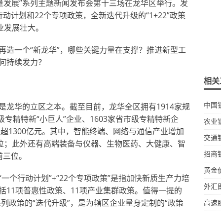
质量发展”系列主题新闻发布会第十三场在龙华区举行。发
计划和22个专项政策，全新迭代升级的“1+22”政策
业发展壮大。
再造一个“新龙华”，哪些关键力量在支撑？推进新型工
何持续发力？
相关
中国
是龙华的立区之本。截至目前，龙华全区拥有1914家规
级专精特新“小巨人”企业、1603家省市级专精特新企
农业
值超1300亿元。其中，智能终端、网络与通信产业增加
交通
三位；此外还有高端装备与仪器、生物医药、大健康、智
招商
前三位。
黄金
一个行动计划”+“22个专项政策”是指加快新质生产力培
外汇
括11项普惠性政策、11项产业集群政策。值得一提的
”系列政策的“迭代升级”，是为辖区企业量身定制的“政策
高速