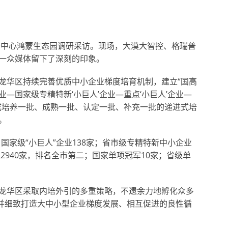
创新中心鸿蒙生态园调研采访。现场，大漠大智控、格瑞普
一众媒体留下了深刻的印象。
龙华区持续完善优质中小企业梯度培育机制，建立“国高
—国家级专精特新‘小巨人’企业—重点‘小巨人’企业—
成培养一批、成熟一批、认定一批、补充一批的递进式培
。
国家级“小巨人”企业138家；省市级专精特新中小企业
2940家，排名全市第二；国家单项冠军10家；省级单
龙华区采取内培外引的多重策略，不遗余力地孵化众多
，并细致打造大中小型企业梯度发展、相互促进的良性循