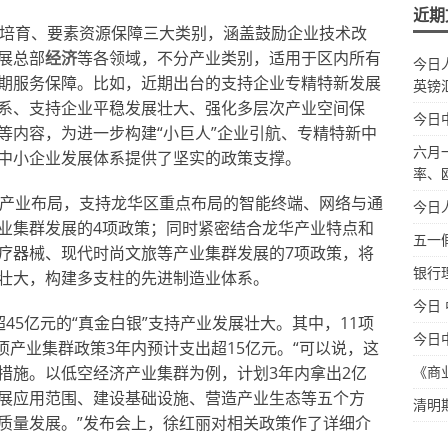
近期
引培育、要素资源保障三大类别，涵盖鼓励企业技术改
展总部
经济
等各领域，不分产业类别，适用于区内所有
今日
期服务保障。比如，近期出台的支持企业专精特新发展
英镑
系、支持企业平稳发展壮大、强化多层次产业空间保
今日
等内容，为进一步构建“小巨人”企业引航、专精特新中
六月
中小企业发展体系提供了坚实的政策支撑。
率、
+8”产业布局，支持龙华区重点布局的智能终端、网络与通
今日
业集群发展的4项政策；同时紧密结合龙华产业特点和
五一
疗器械、现代时尚文旅等产业集群发展的7项政策，将
银行
壮大，构建多支柱的先进制造业体系。
今日
45亿元的“真金白银”支持产业发展壮大。其中，11项
今日
1项产业集群政策3年内预计支出超15亿元。“可以说，这
措施。以低空经济产业集群为例，计划3年内拿出2亿
《商
展应用范围、建设基础设施、营造产业生态等五个方
清明
质量发展。”发布会上，徐红丽对相关政策作了详细介