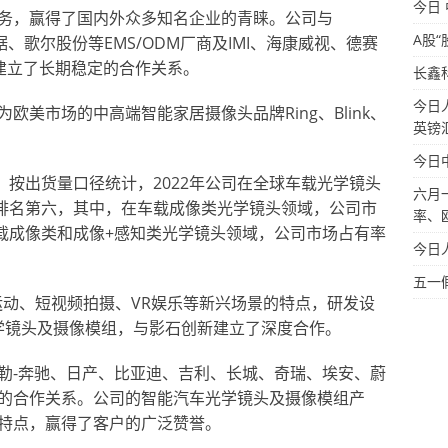
今日
务，赢得了国内外众多知名企业的青睐。公司与
A股“
据、歌尔股份等EMS/ODM厂商及IMI、海康威视、德赛
商建立了长期稳定的合作关系。
长鑫
今日
美市场的中高端智能家居摄像头品牌Ring、Blink、
英镑
今日
，按出货量口径统计，2022年公司在全球车载光学镜头
六月
球排名第六，其中，在车载成像类光学镜头领域，公司市
率、
车载成像类和成像+感知类光学镜头领域，公司市场占有率
今日
五一
运动、短视频拍摄、VR娱乐等新兴场景的特点，研发设
光学镜头及摄像模组，与影石创新建立了深度合作。
勒-奔驰、日产、比亚迪、吉利、长城、奇瑞、埃安、蔚
的合作关系。公司的智能汽车光学镜头及摄像模组产
特点，赢得了客户的广泛赞誉。