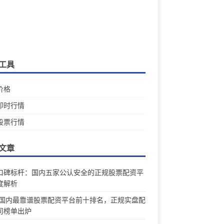
工具
价格
即时行情
股票行情
文章
口碑标杆：国内五家公认安全的正规股票配资平
度解析
26国内最靠谱股票配资平台前十排名，正规实盘配
司榜单出炉