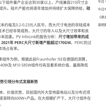
今日
以下组件量产企业达到30家以上，产线兼容210尺寸企
提升。硅片产能也将逐年增加并持续扩大保障供给，
硅
今日
《商
成本约每瓦0.2-0.23元人民币，而大尺寸电池的非硅成本
清明
PERC技术已经非常成熟，大尺寸的导入以及大尺寸效率和良
素。PV InfoLink的报告分析：
尺寸增加带来的成
2021年 PERC大尺寸新增产能超过170GW
。PERC的过
市场占有率。
组件为例，根据此前Fraunhofer ISE在德国的测算，
 540W及 M10 585W组件均有显着系统价值，最高降低
势引领分布式发展新势
本、价值优势，目前国内外大型地面电站以及分布式项
逐渐转向600W+产品。在大规模扩产下，大尺寸组件在
。