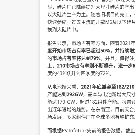
显，硅片厂已陆续提升大尺寸硅片的产出
以大硅片生产为主。随着旧项目的完工，
快速萎缩。过去主流的几款M6及以下硅
换到大硅片中。
报告显示，市场占有率方面，随着2021
度开始市场占有率已超过50%，并持续增
的
市场占有率将达到
79%
。并且，值得注
上，
210市场占有率则不断攀升，进一步
度的43%跃升为四季度的72%。
从电池端来看，
2021年底兼容至182/
产能达到292GW
，基本与电池新增大尺寸
+
能达170
GW，超过182组件产能。报告
出逐年递增的趋势。在东南亚，目前天合
场发展，多家组件厂在全球多地有望扩充
而根据PV InfoLink先前的报告数据