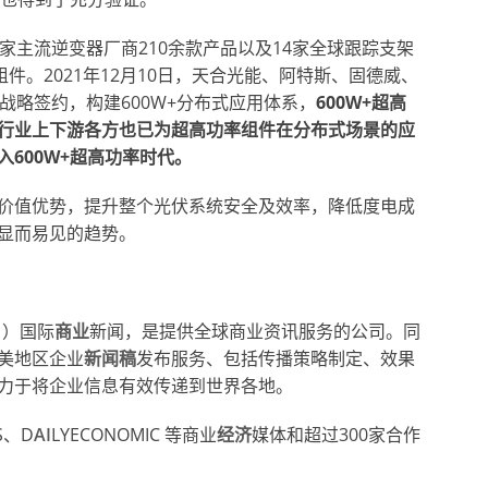
家主流逆变器厂商210余款产品以及14家全球跟踪支架
件。2021年12月10日，天合光能、阿特斯、固德威、
战略签约，构建600W+分布式应用体系，
600W+超高
行业上下游各方也已为超高功率组件在分布式场景的应
600W+超高功率时代
。
价值优势，提升整个光伏系统安全及效率，降低度电成
显而易见的趋势。
）国际
商业
新闻，是提供全球商业资讯服务的公司。同
美地区企业
新闻稿
发布服务、包括传播策略制定、效果
力于将企业信息有效传递到世界各地。
S、D
AI
LYECONOMIC 等商业
经济
媒体和超过300家合作