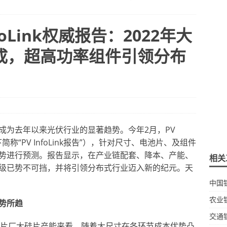
oLink权威报告：2022年大
成，超高功率组件引领分布
成为去年以来光伏行业的
显著
趋势。今年2月，PV
下简称
“
PV InfoLink报告
”
），针对尺寸、电池片、及组件
势进行预测。报告显示，在产业链配套、降本、产能、
相关
级已势不可挡，并将引领分布式行业迈入新的纪元。
天
中国
农业
势所趋
交通
从龙头硅片厂大硅片产能来看，随着大尺寸在各环节成本优势凸