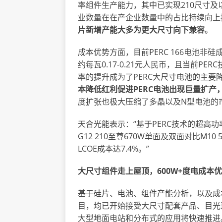
率组件生产能力，其中已实现210尺寸及
业数量在在产企业数量中的占比持续向上
片新增产能大多为更大尺寸向下兼容
。
成本优势方面，目前PERC 166电池非硅
约每瓦0.17-0.21元人民币，且当前
率的提升成为了PERC大尺寸电池的主要降本因
本降低红利促进
PERC电池出现巨量扩产，
度扩张也极大压缩了多晶以及N型电池的
天合光能表示：
“
基于PERC技术的超高功率
G12 210至尊670W单面及双面对比M10
LCOE成本达7.4%。
”
大尺寸组件走上屋顶，
600W+度
电成本优
基于硅片、电池、组件产能分析，以及成
目，均已开始接受大尺寸配套产品、目光
大型地面电站和分布式的应用将快速推进