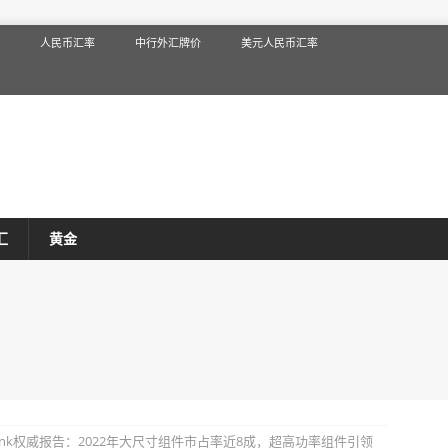
人民币汇率
中行外汇牌价
美元人民币汇率
汇
黄金
oLink权威报告：2022年大尺寸组件市占率近8成，超高功率组件引领