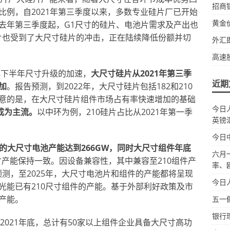
招商
比例，自2021年第三季度以来，多数专业硅片厂已开始
黄金
去年第三季度起，G1尺寸的硅片、电池片需求及产出也
片也受到了大尺寸硅片的冲击，正在陆续降低份额并切
外汇
高速
年下半年尺寸升级的加速，
大尺寸硅片从
2021年第三季
近期
加
。报告预测，到2022年，大尺寸硅片包括182和210
意的是，在大尺寸硅片组件市场占有率快速增加的基础
今日
成为主流。
以中环为例，210硅片占比从2021年第一季
英镑
今日
210的大尺寸电池产能达到266GW，同时大尺寸组件年底
六月
产能保持一致。因设备兼容性，其中兼容至210组件产
率、
预测，至2025年，大尺寸电池片和组件的产能都将呈现
今日
光能已有210尺寸组件的产能。基于外部利好政策及市
产能。
五一
银行
，截止2021年底，总计有50家以上组件企业具备大尺寸高功