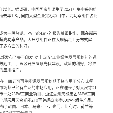
逐年增长。据调研，中国国家能源集团2021年集中采购组
顾去年1-8月国内大型企业定标项目中，高功率组件占比
一股热潮。PV InfoLink的报告着重指出，
现在越来
超高功率产品。
大尺寸组件正在大规模走上分布式屋
于多方面的利好。
息化部发布了关于印发《
“
十四五
”
工业绿色发展规划》的通
鼓励工厂、园区开展屋顶光伏建设。政策的利好，将进
的应用推广。
组件在十四五可再生能源发展规划期间将应用于分布式项
市场都已经有广泛的市场应用，正在迎来了对大尺寸组
市一处2MW工商业项目、浙江湖州天能集团8MW工商
部采用天合光能210至尊超高功率600W+组件产品。
也遍布了韩国、日本、马来西亚，也门、比利时、荷兰等
值也得到了充分验证。