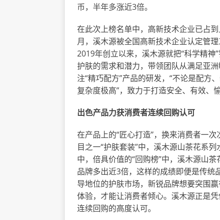
币，半年多涨近3倍。
在此次上榜名单中，高新技术企业已占到上
月，溪木源被全国高新技术企业认定管理
2019年创立以来，溪木源就把“科学精神”
护肤的需求和潜力，带领团队从满足亚洲
注“精巧配方”产品的研发，“不论是配
复杂度极高”，致力于打造安全、有效、
出色产品力获消费者连续回购认可
在产品上的“匠心打造”，换来消费者一次
目
之一
“护肤套装”中，溪木源山茶花系列
中，
倍具
价值的“回购榜”中，溪木源山茶
品牌多出近3倍，这样的成绩即便是传统
导地位的护肤市场，新锐品牌想要突围赢
体验，才能让消费者倾心。溪木源正是凭
连续回购的高度认可。