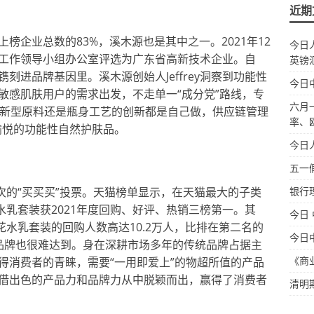
近期
榜企业总数的83%，溪木源也是其中之一。2021年12
今日
工作领导小组办公室评选为广东省高新技术企业。自
英镑
镌刻进品牌基因里。溪木源创始人Jeffrey洞察到功能性
今日
敏感肌肤用户的需求出发，不走单一“成分党”路线，专
六月
方、新型原料还是瓶身工艺的创新都是自己做，供应链管理
率、
愉悦的功能性自然护肤品。
今日
五一
次的“买买买”投票。天猫榜单显示，在天猫最大的子类
银行
水乳套装获2021年度回购、好评、热销三榜第一。其
今日
花水乳套装的回购人数高达10.2万人，比排在第二名的
今日
品牌也很难达到。身在深耕市场多年的传统品牌占据主
《商
得消费者的青睐，需要“一用即爱上”的物超所值的产品
借出色的产品力和品牌力从中脱颖而出，赢得了消费者
清明