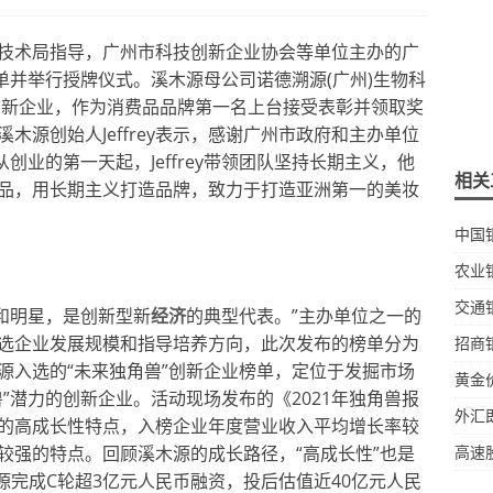
技术局指导，广州市科技创新企业协会等单位主办的广
单并举行授牌仪式。溪木源母公司诺德溯源(广州)生物科
兽创新企业，作为消费品品牌第一名上台接受表彰并领取奖
木源创始人Jeffrey表示，感谢广州市政府和主办单位
创业的第一天起，Jeffrey带领团队坚持长期主义，他
相关
品，用长期主义打造品牌，致力于打造亚洲第一的美妆
中国
农业
交通
’和明星，是创新型新
经济
的典型代表。”主办单位之一的
选企业发展规模和指导培养方向，此次发布的榜单分为
招商
源入选的“未来独角兽”创新企业榜单，定位于发掘市场
黄金
兽”潜力的创新企业。活动现场发布的《2021年独角兽报
外汇
的高成长性特点，入榜企业年度营业收入平均增长率较
较强的特点。回顾溪木源的成长路径，“高成长性”也是
高速
木源完成C轮超3亿元人民币融资，投后估值近40亿元人民