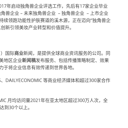
017年启动独角兽企业评选工作，先后有17家企业毕业
独角兽企业
–
未来独角兽企业
–
独角兽企业
–
上市企业
持续领跑功能性护肤赛道的溪木源，正在迈向“独角兽企
以创新引领美妆产业转型和价值提升。
）国际
商业
新闻，是提供全球商业资讯服务的公司。同
美地区企业
新闻稿
发布服务、包括传播策略制定、效果
力于将企业信息有效传递到世界各地。
S、D
AI
LYECONOMIC 等商业经济媒体和超过300家合作
NOMIC 月均访问量2021年在亚太地区超过300万人次，全
达到30个以上。