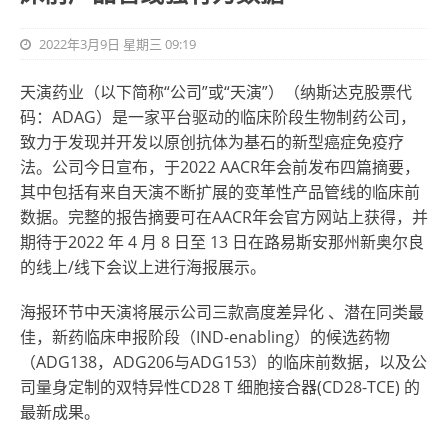
2022年3月9日 星期三 09:19
天演药业（以下简称“公司”或“天演”）（纳斯达克股票代
码：ADAG）是一家平台驱动的临床阶段生物制药公司，
致力于发现并开发以原创抗体为基石的新型癌症免疫疗
法。公司今日宣布，于2022 AACR年会前发布四篇摘要，
其中包括有来自天演不断扩展的变革性产品管线的临床前
数据。完整的报告摘要可在
AACR年会
官方网站上获得，并
期待于2022 年 4 月 8 日至 13 日在路易斯安那州新奥尔良
的线上/线下会议上进行海报展示。
海报环节中天演将展示公司三款高度差异化 、潜在同类最
佳，新药临床申报
阶段
（IND-enabling）
的
候选药物
（ADG138，ADG206与ADG153）的临床前数据，以及公
司量身定制的双特异性CD28 T 细胞接合器(CD28-TCE) 的
最新成果。