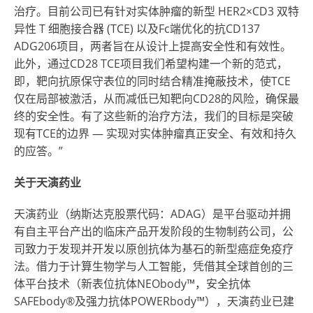
治疗。目前公司已有针对实体肿瘤的新型 HER2×CD3 双特
异性 T 细胞接合器 (TCE) 以及Fc端优化的抗CD137
ADG206项目，两者旨在从设计上提高安全性和有效性。
此外，通过CD28 TCE项目我们希望构建一个新的范式，
即，靶向抗原保守表位的同时结合精准掩蔽技术，使TCE
仅在局部被激活，从而减低已知靶向CD28的风险，确保最
终的安全性。有了这些新的治疗方法，我们的目标是突破
现有TCE的边界 — 实现对实体肿瘤真正安全、有效和持久
的应答。”
关于天演药业
天演药业（纳斯达克股票代码：ADAG）是平台驱动并拥
有自主平台产出的临床产品开发阶段的生物制药公司，公
司致力于发现并开发以原创抗体为基石的新型癌症免疫疗
法。借力于计算生物学与人工智能，凭借其全球首创的三
体平台技术（新表位抗体NEObody™，安全抗体
SAFEbody®及强力抗体POWERbody™），天演药业已建