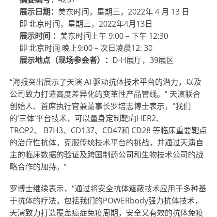
展示日期：
美东时间，星期三，2022年 4 月 13 日
即 北京时间，星期三，2022年4月13日
展示时间
：
美东时间上午 9:00 – 下午 12:30
即 北京时间 晚
上9:00 – 次日凌晨12: 30
展示地点（现场参会者）：
D-H展厅，39展区
“海报突出展示了天演 AI 驱动抗体技术平台的潜力，以及
公司致力打造高度差异化的变革性产品管线。” 天演联合
创始人、首席执行官兼董事长罗培志博士表示，“我们
的‘三体’平台技术，可以量身定制靶向HER2、
TROP2
、
B7H3
、
CD137、CD47和 CD28 等临床重要靶点
的治疗性抗体，克服传统技术平台的挑战，并通过天演自
主的临床数据的验证及跨国制药公司和生物技术公司的战
略合作的加持。”
罗博士继续表示，“通过将安全抗体遮蔽技术应用于多种基
于抗体的疗法，包括我们的POWERbody强力抗体技术，
天演致力打造覆盖癌症免疫周期，安全又有效的抗体免疫