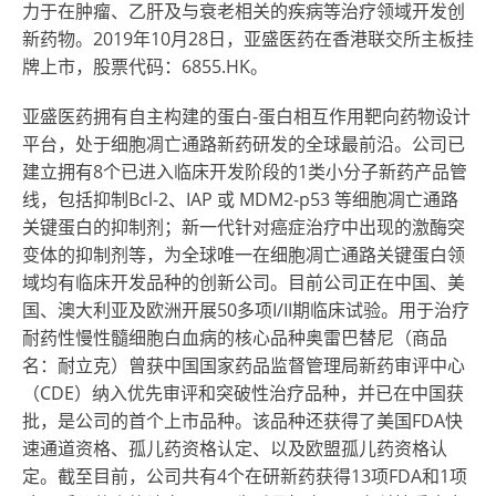
力于在肿瘤、乙肝及与衰老相关的疾病等治疗领域开发创
新药物。2019年10月28日，亚盛医药在香港联交所主板挂
牌上市，股票代码：6855.HK。
亚盛医药拥有自主构建的蛋白-蛋白相互作用靶向药物设计
平台，处于细胞凋亡通路新药研发的全球最前沿。公司已
建立拥有8个已进入临床开发阶段的1类小分子新药产品管
线，包括抑制Bcl-2、IAP 或 MDM2-p53 等细胞凋亡通路
关键蛋白的抑制剂；新一代针对癌症治疗中出现的激酶突
变体的抑制剂等，为全球唯一在细胞凋亡通路关键蛋白领
域均有临床开发品种的创新公司。目前公司正在中国、美
国、澳大利亚及欧洲开展50多项I/II期临床试验。用于治疗
耐药性慢性髓细胞白血病的核心品种奥雷巴替尼（商品
名：耐立克）曾获中国国家药品监督管理局新药审评中心
（CDE）纳入优先审评和突破性治疗品种，并已在中国获
批，是公司的首个上市品种。该品种还获得了美国FDA快
速通道资格、孤儿药资格认定、以及欧盟孤儿药资格认
定。截至目前，公司共有4个在研新药获得13项FDA和1项