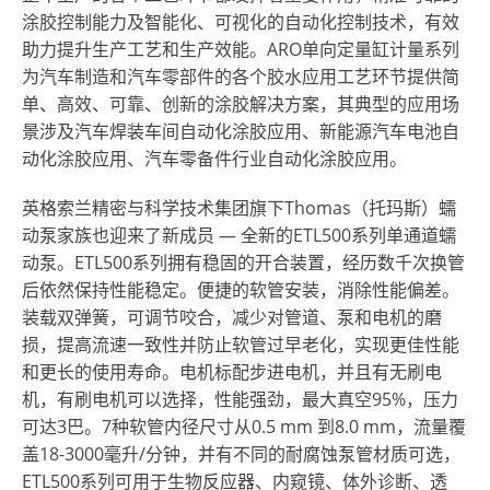
涂胶控制能力及智能化、可视化的自动化控制技术，有效
助力提升生产工艺和生产效能。ARO单向定量缸计量系列
为汽车制造和汽车零部件的各个胶水应用工艺环节提供简
单、高效、可靠、创新的涂胶解决方案，其典型的应用场
景涉及汽车焊装车间自动化涂胶应用、新能源汽车电池自
动化涂胶应用、汽车零备件行业自动化涂胶应用。
英格索兰精密与科学技术集团旗下Thomas（托玛斯）蠕
动泵家族也迎来了新成员
—
全新的ETL500系列单通道蠕
动泵。ETL500系列拥有稳固的开合装置，经历数千次换管
后依然保持性能稳定。便捷的软管安装，消除性能偏差。
装载双弹簧，可调节咬合，减少对管道、泵和电机的磨
损，提高流速一致性并防止软管过早老化，实现更佳性能
和更长的使用寿命。电机标配步进电机，并且有无刷电
机，有刷电机可以选择，性能强劲，最大真空95%，压力
可达3巴。7种软管内径尺寸从0.5 mm 到8.0 mm，流量覆
盖18-3000毫升/分钟，并有不同的耐腐蚀泵管材质可选，
ETL500系列可用于生物反应器、内窥镜、体外诊断、透