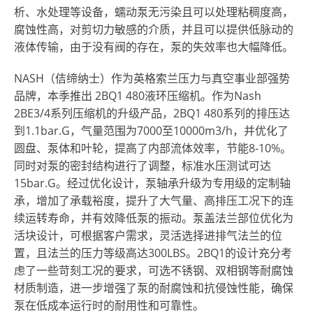
析、水处理等设备，蠕动泵无污染且可以处理粘稠度高，
腐蚀性高，对剪切力敏感的介质，并且可以提供低脉动的
液体传输，由于没有阀的存在，泵的失效率也大幅降低。
NASH（佶缔纳士）作为英格索兰压力与真空事业部强势
品牌，本季推出 2BQ1 480液环压缩机。作为Nash
2BE3/4系列压缩机的升级产品，2BQ1 480系列的排压达
到1.1bar.G，气量范围为7000至10000m3/h，并优化了
圆盘、泵体和叶轮，提高了内部流体效率，节能8-10%。
同时对泵的密封结构进行了调整，标准水压测试可达
15bar.G。经过优化设计，泵轴承升级为专用级的定制轴
承，增加了承载裕度，提升了大气量、高排压工况下的连
续运转寿命，并有效降低泵的振动。泵盖法兰部位优化为
活块设计，可根据客户需求，灵活选择进排气法兰的位
置，且法兰的压力等级高达300LBS。2BQ1的设计充分考
虑了一些苛刻工况的要求，可选不锈钢、双相钢等耐腐蚀
材质制造，进一步增强了泵的耐腐蚀和抗侵蚀性能，确保
泵在低成本运行时的耐用性和可靠性。