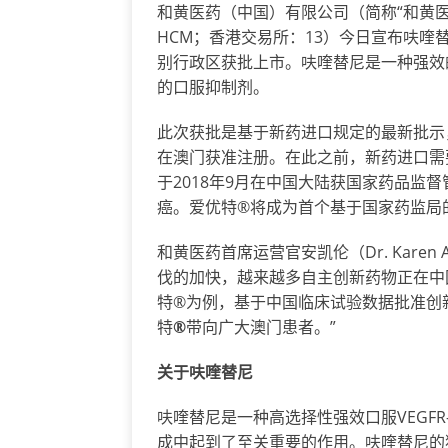
和黄医药（中国）有限公司（简称“和黄医药
HCM；香港交易所：13）今日宣布呋喹替尼
别行政区获批上市。呋喹替尼是一种强效的选
的口服抑制剂。
此次获批是基于新药进口规定的最新批示
在澳门获准注册。在此之前，新药进口需
于2018年9月在中国大陆获国家药品监
癌。爱优特®将成为首个基于国家药监局
和黄医药首席运营官安凯伦（Dr. Kare
伐的加快，越来越多自主创新药物正在中
特®为例，基于中国临床试验数据批准创
特
®
带向广大澳门患者。”
关于呋喹替尼
呋喹替尼是一种高选择性强效口服VEGFR
成中起到了至关重要的作用。呋喹替尼的