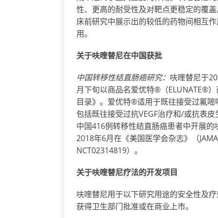
性、更高的耐受性及对靶点更稳定的覆盖
床前研究中展示出的较低的药物间相互作
用。
关于呋喹替尼在中国获批
中国
转
移性
结
直
肠
癌研究：
呋喹替尼于20
月下旬以商品名爱优特®（ELUNATE®
目录》。爱优特®适用于既往接受过氟嘧
包括既往接受过抗VEGF治疗和/或抗表皮
中国416例转移性结直肠癌患者中开展的呋喹
2018年6月在《美国医学会杂志》（JAMA）上发
NCT02314819）。
关于呋喹替尼疗法的开发项目
呋喹替尼用于以下研究用途的安全性及疗
获得卫生部门批准或在商业上市。