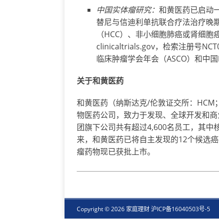
中国
实
体瘤
研究
：
和黄医药已启动一
替尼与信迪利单抗联合疗法治疗晚
（HCC）、非小细胞肺癌或肾细胞
clinicaltrials.gov，检索注
临床肿瘤学会年会（ASCO）和中国
关于和黄医药
和黄医药（纳斯达克/伦敦证交所：HCM
物医药公司，致力于发现、全球开发和商
团旗下公司共有超过4,600名员工，其中
来，和黄医药已将自主发现的12个候选
瘤药物现已获批上市。
Copyright © 2026 家庭理财
沪ICP备16040503号-5