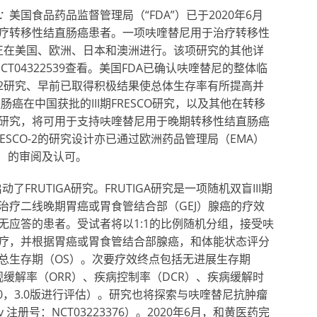
：
美国食品药品监督管理局（“FDA”）已于2020年6月
疗转移性结直肠癌患者。一项呋喹替尼用于治疗转移性
册研究正在美国、欧洲、日本和澳洲进行。该项研究的其他详
注册号NCT04322539查看。美国FDA已确认呋喹替尼的整体临
O-2研究、早前已取得积极结果使总体生存率有所提高并
肠癌在中国获批的III期FRESCO研究，以及其他在转移
研究，将可用于支持呋喹替尼用于晚期转移性结直肠癌
SCO-2的研究设计亦已通过欧洲药品管理局（EMA）
A）的审阅及认可。
动了FRUTIGA研究。FRUTIGA研究是一项随机双盲III期
治疗二线晚期胃癌或胃食管结合部（GEJ）腺癌的疗效
无应答的患者。受试者将以1:1的比例随机分组，接受呋
疗，并根据胃癌或胃食管结合部腺癌，和体能状态评分
总生存期（OS）。次要疗效终点包括无进展生存期
）、客观缓解率（ORR）、疾病控制率（DCR）、疾病缓解时
C30，3.0版进行评估）。研究也将探索与呋喹替尼抗肿瘤
.gov 注册号：NCT03223376）。2020年6月，和黄医药完