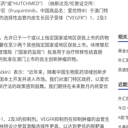
”或“HUTCHMED”）（纳斯达克/伦敦证交所：
（fruquintinib，中国商品名：爱优特®）于澳门特
择性血管内皮生长因子受体（“VEGFR”）1、2及3
相关
，允许已于一个或以上指定国家或地区获批上市的药物
要在至少两个其他指定国家或地区获批上市。呋喹替尼
黄金
督管理局（“国家药监局”）批准用于治疗转移性结直肠
的批准在澳门上市的自主创新肿瘤药物。
外汇
高速
n Atkin）表示：“近年来，随着中国生物医药领域创新步
国本土开发并进入市场。我们对澳门特区政府，以爱优
近期
新疗法的政策感到鼓舞。我们期待在未来数月内将爱优
外汇牌
今日
A股“
-1、2及3的抑制剂。VEGFR抑制剂在抑制肿瘤的血管生
独特设计使其激酶选择性更高，以达到更低的脱靶毒
长鑫