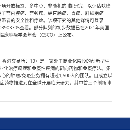
项开放标签、多中心、非随机的II期研究，以评估呋喹
期子宫内膜癌、宫颈癌、结直肠癌、胃癌、肝细胞癌
癌患者的安全性和疗效。该项研究的其他详情可登录
册号NCT03903705查看。部分队列的初步数据已在2021年美国
临床肿瘤学会年会（CSCO）上公布。
；香港交易所：13）是一家处于商业化阶段的创新型生
业化治疗癌症和免疫性疾病的靶向药物和免疫疗法。集
核心的肿瘤/免疫业务拥有超过1,500人的团队。自成立以
癌症药物推进到在全球开展临床研究，其中首三个创新肿