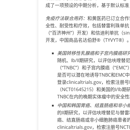
成了一项预设的中期分析，基于默认标准
免疫
疗
法
联
合用
药
：
和黄医药已订立合作
全性、耐受性和疗效，包括替雷利珠单抗（tis
（“百济神州”）开发）和信迪利单抗（sint
开发，中国商品名达伯舒®（TYVYT®）
美国
转
移性乳腺癌和子
宫
内膜癌
研
随机、Ib/II期研究，以评估呋喹
（“TNBC”）和子宫内膜癌（“E
是否可以潜在地诱导TNBC和EM
登录clinicaltrials.gov，检索
（NCT01645215）和美国的I/I
TNBC在内的晚期实体瘤中的安全
中国和
韩
国胃癌、
结
直
肠
癌和非小
的II期研究，以评估呋喹替尼与替
癌、结直肠癌或非小细胞肺癌患者
clinicaltrials.gov，检索注册号N