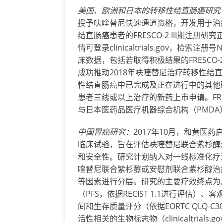
美国、欧洲和日本的
转
移性
结
直
肠
癌研究
授予呋喹替尼快速通道资格，开发用于治
结直肠癌患者的FRESCO-2 III期注
情可登录clinicaltrials.gov，检索
床数据，包括若取得积极结果的FRESC
成功推动2018年呋喹替尼治疗转移性结直
性结直肠癌中已完成及正在进行中的其他
患者三线或以上治疗的新药上市申请。FRE
与日本医药品医疗机器综合机构（PMD
中国胃癌研究：
2017年10月，和黄医药启
临床试验，旨在评估呋喹替尼联合紫杉醇
和安全性。研究计划纳入对一线标准化疗
喹替尼联合紫杉醇或安慰剂联合紫杉醇治
等因素进行分层。研究的主要疗效终点为
（PFS，依据RECIST 1.1进行评估
间和生存质量评分（依据EORTC QLQ-
活性相关的生物标志物（clinicaltrials