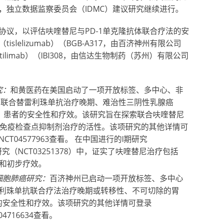
，独立数据监察委员会（IDMC）建议研究继续进行。
协议，以评估呋喹替尼与PD-1单克隆抗体联合疗法的安
lelizumab）（BGB-A317，由百济神州有限公司
ilimab）（IBI308，由信达生物制药（苏州）有限公司
。
究：
和黄医药在美国启动了一项开放标签、多中心、非
替尼联合替雷利珠单抗治疗晚期、难治性三阴性乳腺癌
MC”）患者的安全性和疗效。该研究旨在探索联合呋喹替尼
C中免疫检查点抑制剂治疗的活性。该项研究的其他详情可
注册号NCT04577963查看。 在中国进行的I期研究
b期研究（NCT03251378）中，证实了呋喹替尼治疗包括
性和初步疗效。
细
胞肺癌
研究
：
百济神州已启动一项开放标签、多中心
雷利珠单抗联合疗法治疗晚期或转移性、不可切除的胃
的安全性和疗效。该项研究的其他详情可登录
CT04716634查看。