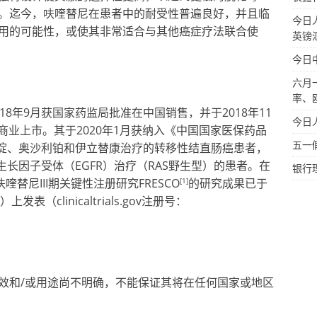
。迄今，呋喹替尼在患者中的耐受性普遍良好，并且临
今日
用的可能性，或使其非常适合与其他癌症疗法联合使
英镑
今日
六月
率、
18年9月获国家药监局批准在中国销售，并于2018年11
今日
）商业上市。其于2020年1月获纳入《中国国家医保药品
五一
啶、奥沙利铂和伊立替康治疗的转移性结直肠癌患者，
生长因子受体（EGFR）治疗（RAS野生型）的患者。在
银行
[1]
替尼III期关键性注册研究FRESCO
的研究成果已于
表（clinicaltrials.gov注册号：
效和/或用途尚不明确，不能保证其将在任何国家或地区