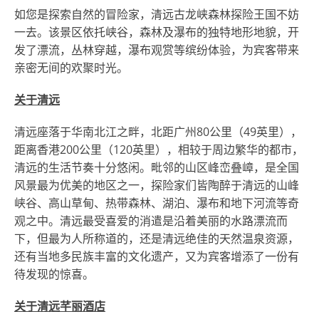
如您是探索自然的冒险家，清远古龙峡森林探险王国不妨
一去。该景区
依托峡谷，森林及瀑布的独特地形地貌，开
发了漂流，丛林穿越，瀑布观赏等缤纷体验，为宾客带来
亲密无间的欢聚时光。
关于清远
清远座落于华南北江之畔，北距广州80公里（49英里），
距离香港200公里（120英里），相较于周边繁华的都市，
清远的生活节奏十分悠闲。毗邻的山区峰峦叠嶂，是全国
风景最为优美的地区之一，探险家们皆陶醉于清远的山峰
峡谷、高山草甸、热带森林、湖泊、瀑布和地下河流等奇
观之中。清远最受喜爱的消遣是沿着美丽的水路漂流而
下，但最为人所称道的，还是清远绝佳的天然温泉资源，
还有当地多民族丰富的文化遗产，又为宾客增添了一份有
待发现的惊喜。
关于清远芊丽酒店