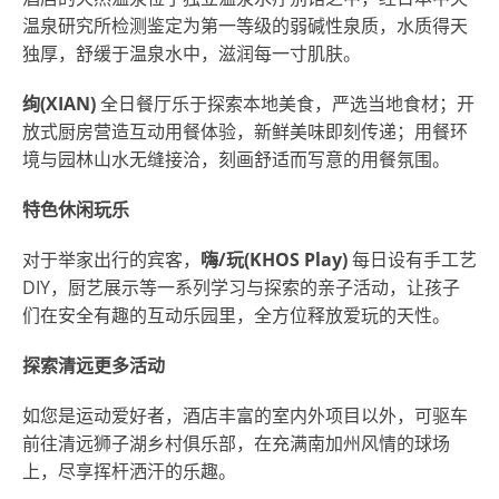
温泉研究所检测鉴定为第一等级的弱碱性泉质，水质得天
独厚，舒缓于温泉水中，滋润每一寸肌肤。
绚
(
XIAN
)
全日餐厅乐于探索本地美食，严选当地食材；开
放式厨房营造互动用餐体验，新鲜美味即刻传递；用餐环
境与园林山水无缝接洽，刻画舒适而写意的用餐氛围。
特色休闲玩乐
对于举家出行的宾客，
嗨
/
玩
(KHOS Play)
每日设有手工艺
DIY，厨艺展示等一系列学习与探索的亲子活动，让孩子
们在安全有趣的互动乐园里，全方位释放爱玩的天性。
探索清远更多活动
如您是运动爱好者，酒店丰富的室内外项目以外，可驱车
前往清远狮子湖乡村
俱乐部，
在充满南加州风情的球场
上，尽享挥杆洒汗的乐趣。