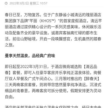
2022年3月2日 星期三 10:57
春日已至，万物复苏。位于广东静谧小城清远的瑰丽酒店
集团旗下品牌“芊丽（KHOS™）”的首家度假酒店，清远芊
丽酒店通过提供精心设计的一系列灵感美味，休闲娱乐活
动及配备齐全的豪华设施，诚邀宾客抽离忙碌的都市生
活，前往山野秘境，开启一段唤醒感官，生机盎然的踏春
之旅。
曼享天然温泉，品经典广府味
即日起至2022年3月31日，于酒店微商城选购【清远品
春】套餐，即可入住豪华客房并乐享纯正温泉体验，绚餐
厅双人早餐及广式午间点心。三月限时推出的【醉春天】
三天两晚客房套餐，则将带您悠然曼享纯净清远，沉浸式
细品岭南春意，两晚客房可拆分使用，假期安排更为灵动
自由。
酒店的天然温泉位于独立温泉水疗别馆之中，经日本中央