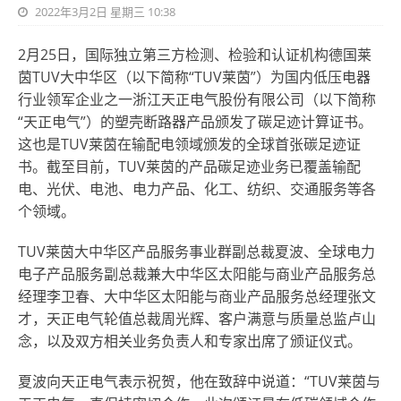
2022年3月2日 星期三 10:38
2月25日，国际独立第三方检测、检验和认证机构德国莱
茵T
U
V大中华区（以下简称“T
U
V莱茵”）为国内低压电器
行业领军企业之一浙江天正电气股份有限公司（以下简称
“天正电气”）的塑壳断路器产品颁发了碳足迹计算证书。
这也是T
U
V莱茵在输配电领域颁发的全球首张碳足迹证
书。截至目前，T
U
V莱茵的产品碳足迹业务已覆盖输配
电、光伏、电池、电力产品、化工、纺织、交通服务等各
个领域。
T
U
V莱茵大中华区产品服务事业群副总裁夏波、全球电力
电子产品服务副总裁兼大中华区太阳能与商业产品服务总
经理李卫春、大中华区太阳能与商业产品服务总经理张文
才，天正电气轮值总裁周光辉、客户满意与质量总监卢山
念，以及双方相关业务负责人和专家出席了颁证仪式。
夏波向天正电气表示祝贺，他在致辞中说道：“T
U
V莱茵与