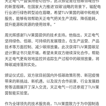
天正电气一直保持密切合作，此次颁证是在低碳领域合作
的新里程碑。在国家大力推进‘双碳’战略的背景下，输配电
行业进行绿色转型迫在眉睫，希望T
U
V莱茵的碳中和相关
服务，能够有效帮助天正电气把关生产流程、降低能耗，
提升能源和资源的使用效率。”
周光辉感谢T
U
V莱茵提供的技术支持。他指出，天正电气
坚持绿色、低碳、可持续的发展理念，在生产运营、产品
技术等方面控制、减少碳排放量。此次获得T
U
V莱茵碳足
迹计算证书只是开端，希望未来双方继续深化合作，帮助
天正电气更有效地监控并追踪生产过程中的碳排放量，将
降碳减排落到实处。
颁证仪式后，双方就目前国内外低碳政策形势、新冠疫情
带来的新挑战、新机遇，以及双方合作前景、行业发展趋
势等话题展开了深入交流，天正电气一行还参观了T
U
V莱
茵智能实验室。
作为全球领先的技术服务商，T
U
V莱茵致力于为中国制造