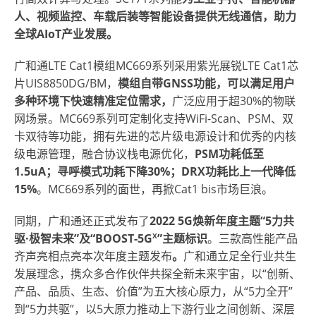
人、视频监控、车载后装等智能设备提供无线通信，助力
全球AIoT产业发展。
广和通LTE Cat1模组MC669系列采用紫光展锐LTE Cat1芯
片UIS8850DG/BM，
模组自带
GNSS功能，可以满足用户
多种环境下快速精准定位需求，
广泛应用于超30%的物联
网场景。MC669系列可定制化支持WiFi-Scan、PSM、双
卡双待等功能，拥有先进的芯片级电源设计和优秀的内核
级电源管理，融合协议栈电源优化，
PSM功耗低至
1.5uA；寻呼模式功耗下降30%；DRX功耗比上一代降低
15%
。MC669系列的面世，再掀Cat1 bis市场巨浪。
同期，广和通还正式发布了
2022 5G焕新年度主题“5力共
X
驱·极智未来”及“BOOST-5G
”主题标识
。三款高性能产品
齐声亮相点亮本次年度主题发布
。
广和通立足全行业共生
发展理念，携众多合作伙伴共探全新未来宇宙，以“创新、
产品、品质、生态、价值”为五大核心原力，从“5力全开”
到“5力共驱”，以5大原力推动上下游行业之间创新、深层