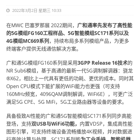
2022年3月2日 星期三 10:33
在MWC 巴塞罗那展 2022期间，
广和通率先发布了高性能
的
5G模组FG160工程样品、5G智能模组SC171系列以及
4G模组MC669系列
，持续布局多系列模组产品，为更多
终端客户提供无线通信解决方案。
广和通5G模组FG160系列是采用
3GPP Release 16技术
的
NR Sub6模组，基于高通的最新一代5G调制解调器：骁龙
®X62，相比上一代具有更低的功耗、更优的成本。同时其
Open CPU模式下能扩展的WiFi能力也更强（可支持
160MHz频宽，4096QAM调制解调，WiFi6E），可更广泛
满足5G CPE、5G MiFi，5G工业路由器等设备的要求。
具备极致AI性能的广和通5G智能模组SC171系列同步高能
登场，支持
双
USB与WiFi6功能，
内置VDSP，集成高性能
图形引擎，可支持终端设备流畅播放4K视频，并对数据进
行高效计算与处理。SC171系列能
为工业手持、智能机器