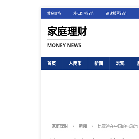
黄金价格
外汇即时行情
高速股票行情
家庭理财
MONEY NEWS
首页
人民币
新闻
宏观
家庭理财
新闻
比亚迪在中国的电动汽