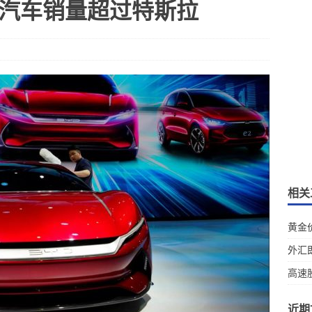
汽车销量超过特斯拉
相关
黄金
外汇
高速
近期