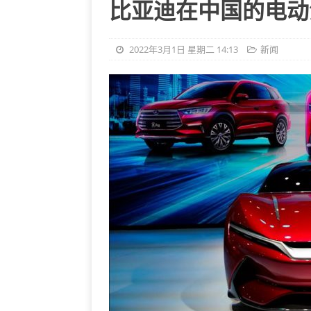
比亚迪在中国的电动
2022年3月1日 星期二 14:13
新闻