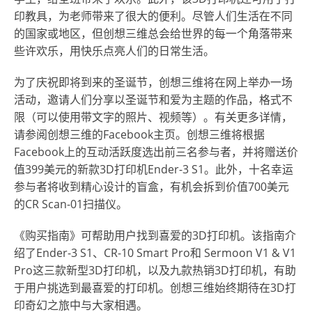
印教具，为老师带来了很大的便利。尽管人们生活在不同
的国家或地区，但创想三维总会给世界的每一个角落带来
些许欢乐，用快乐点亮人们的日常生活。
为了庆祝即将到来的圣诞节，创想三维将在网上举办一场
活动，邀请人们分享以圣诞节和爱为主题的作品，格式不
限（可以使用带文字的照片、视频等）。有关更多详情，
请参阅创想三维的Facebook主页。创想三维将根据
Facebook上的互动活跃度选出前三名参与者，并将赠送价
值399美元的新款3D打印机Ender-3 S1。此外，十名幸运
参与者将收到精心设计的盲盒，有机会拆到价值700美元
的CR Scan-01扫描仪。
《购买指南》可帮助
用户
找到喜爱的3D打印机。该指南介
绍了Ender-3 S1、CR-10 Smart Pro和 Sermoon V1 & V1
Pro这三款新型3D打印机，以及九款热销3D打印机，有助
于
用户
挑选到最喜爱的打印机。创想三维始终期待在3D打
印奇幻之旅中与
大家
相遇
。