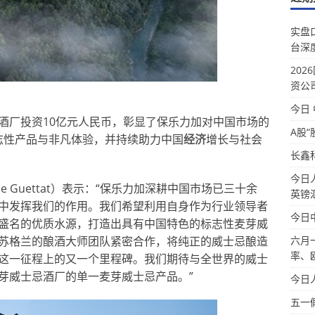
实盘
台深
20
资公
今日
酒厂投资10亿元人民币，彰显了保乐力加对中国市场的
A股“
标志性产品与非凡体验，并持续助力中国
经济
增长与社会
长鑫
今日
e Guettat）表示：“保乐力加深耕中国市场已三十余
英镑
中发挥我们的作用。我们希望利用自身作为行业领导者
今日
盛名的优质水源，打造出具有中国特色的标志性麦芽威
苏格兰的酿酒大师团队紧密合作，将纯正的威士忌酿造
六月
率、
这一征程上的又一个里程碑。我们期待与全世界的威士
芽威士忌酒厂的单一麦芽威士忌产品。”
今日
五一