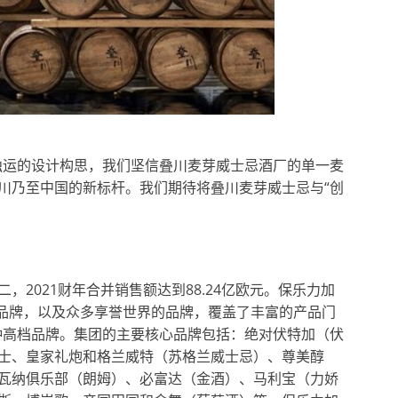
独运的设计构思，我们坚信叠川麦芽威士忌酒厂的单一麦
川乃至中国的新标杆。我们期待将叠川麦芽威士忌与“创
2021财年合并销售额达到88.24亿欧元。保乐力加
大品牌，以及众多享誉世界的品牌，覆盖了丰富的产品门
0种高档品牌。集团的主要核心品牌包括：绝对伏特加（伏
士、皇家礼炮和格兰威特（苏格兰威士忌）、尊美醇
瓦纳俱乐部（朗姆）、必富达（金酒）、马利宝（力娇