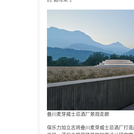
叠川麦芽威士忌酒厂景观走廊
保乐力加立志将叠川麦芽威士忌酒厂打造