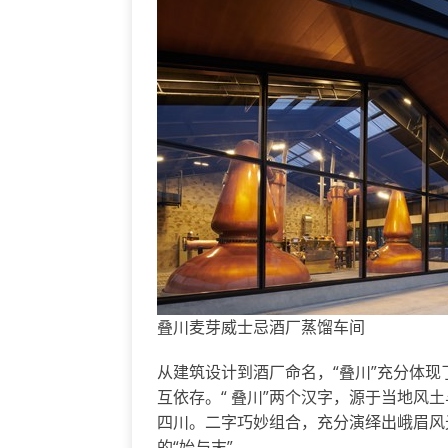
叠川麦芽威士忌酒厂蒸馏车间
从建筑设计到酒厂命名，“叠川”充分体
互依存。“ 叠川”两个汉字，源于当地风土
四川。二字巧妙组合，充分演绎出峨眉风光
的“始与末”。