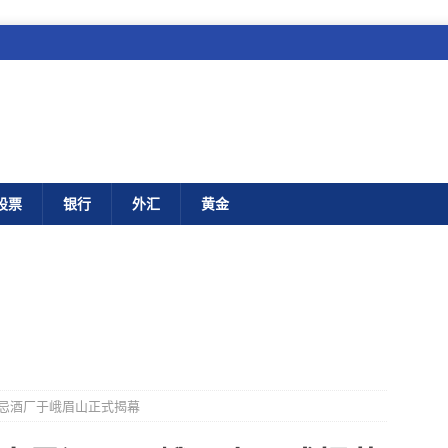
股票
银行
外汇
黄金
忌酒厂于峨眉山正式揭幕