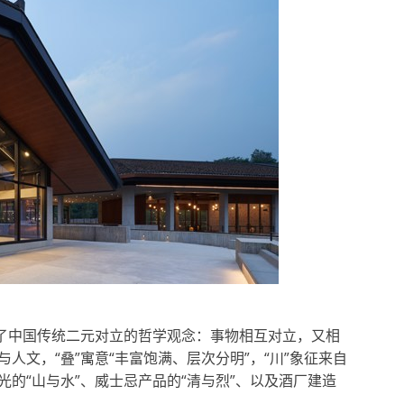
现了中国传统二元对立的哲学观念：事物相互对立，又相
与人文，“叠”寓意“丰富饱满、层次分明”，“川”象征来自
的“山与水”、威士忌产品的“清与烈”、以及酒厂建造