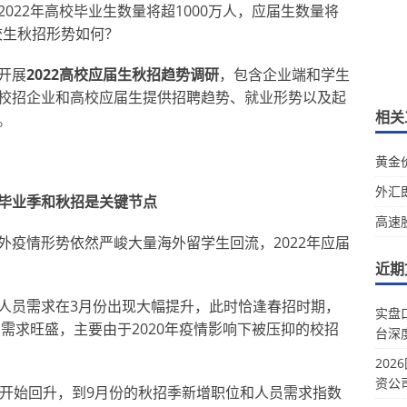
测2022年高校毕业生数量将超1000万人，应届生数量将
高校生秋招形势如何？
开展
2022高校应届生秋招趋势调研
，包含企业端和学生
校招企业和高校应届生提供招聘趋势、就业形势以及起
相关
。
黄金
外汇
毕业季和秋招是关键节点
高速
外疫情形势依然严峻大量海外留学生回流，2022年应届
。
近期
人员需求在3月份出现大幅提升，此时恰逢春招时期，
实盘
招需求旺盛，主要由于2020年疫情影响下被压抑的校招
台深
20
资公
份开始回升，到9月份的秋招季新增职位和人员需求指数