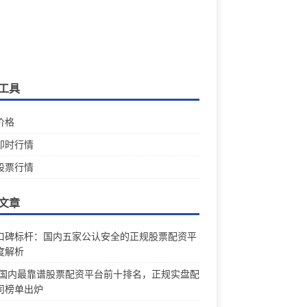
工具
价格
即时行情
股票行情
文章
口碑标杆：国内五家公认安全的正规股票配资平
度解析
26国内最靠谱股票配资平台前十排名，正规实盘配
司榜单出炉