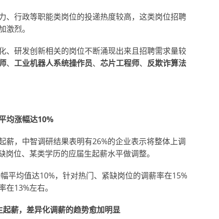
力、行政等职能类岗位的投递热度较高，这类岗位招聘
加激烈。
化、研发创新相关的岗位不断涌现出来且招聘需求量较
师
、
工业机器人系统操作员
、
芯片工程师
、
反欺诈算法
平均涨幅达
10%
起薪，中智调研结果表明有26%的企业表示将整体上调
紧缺岗位、某类学历的应届生起薪水平做调整。
涨幅平均值达10%，针对热门、紧缺岗位的调薪率在15%
率在13%左右。
届生起薪，差异化调薪的趋势愈加明显