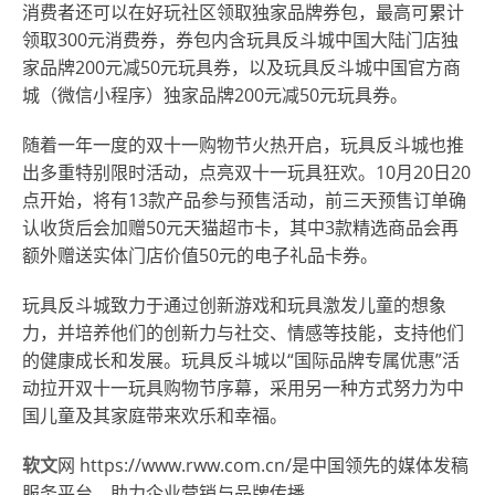
消费者还可以在好玩社区领取独家品牌券包，最高可累计
领取300元消费券，券包内含玩具反斗城中国大陆门店独
家品牌200元减50元玩具券，以及玩具反斗城中国官方商
城（微信小程序）独家品牌200元减50元玩具券。
随着一年一度的双十一购物节火热开启，玩具反斗城也推
出多重特别限时活动，
点亮
双十一玩具狂欢。10月20日20
点开始，将有13款产品参与预售活动，前三天预售订单确
认收货后会加赠50元天猫超市卡，其中3款精选商品会再
额外赠送实体门店价值50元的电子礼品卡券。
玩具反斗城致力于通过创新游戏和玩具激发儿童的想象
力，并培养他们的创新力与社交、情感等技能，支持他们
的健康成长和发展。玩具反斗城以“国际品牌专属优惠”活
动拉开双十一玩具购物节序幕，采用另一种方式努力为中
国儿童及其家庭带来欢乐和幸福。
软文
网 https://www.rww.com.cn/是中国领先的媒体发稿
服务平台，助力企业营销与品牌传播。