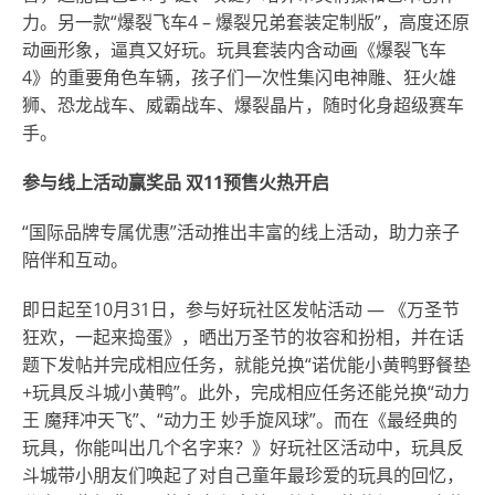
力。另一款“爆裂飞车4 – 爆裂兄弟套装定制版”，高度还原
动画形象，逼真又好玩。玩具套装内含动画《爆裂飞车
4》的重要角色车辆，孩子们一次性集闪电神雕、狂火雄
狮、恐龙战车、威霸战车、爆裂晶片，随时化身超级赛车
手。
参与线上活动赢奖品 双11预售火热开启
“国际品牌专属优惠”活动推出丰富的线上活动，助力亲子
陪伴和互动。
即日起至10月31日，参与好玩社区发帖活动 — 《万圣节
狂欢，一起来捣蛋》，晒出万圣节的妆容和扮相，并在话
题下发帖并完成相应任务，就能兑换“诺优能小黄鸭野餐垫
+玩具反斗城小黄鸭”。此外，完成相应任务还能兑换“动力
王 魔拜冲天飞”、“动力王 妙手旋风球”。而在《最经典的
玩具，你能叫出几个名字来？》好玩社区活动中，玩具反
斗城带小朋友们唤起了对自己童年最珍爱的玩具的回忆，