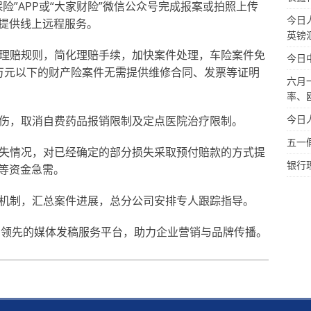
保险”APP或“大家财险”微信公众号完成报案或拍照上传
今日
提供线上远程服务。
英镑
急理赔规则，简化理赔手续，加快案件处理，车险案件免
今日
万元以下的财产险案件无需提供维修合同、发票等证明
六月
率、
今日
人伤，取消自费药品报销限制及定点医院治疗限制。
五一
损失情况，对已经确定的部分损失采取预付赔款的方式提
银行
等资金急需。
报机制，汇总案件进展，总分公司安排专人跟踪指导。
m.cn/是中国领先的媒体发稿服务平台，助力企业营销与品牌传播。