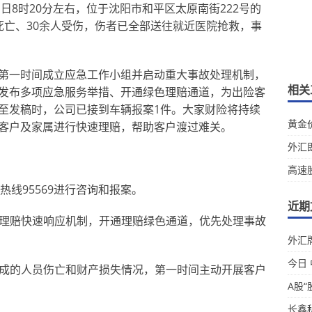
月21日8时20分左右，位于沈阳市和平区太原南街222号的
死亡、30余人受伤，伤者已全部送往就近医院抢救，事
第一时间成立应急工作小组并启动重大事故处理机制，
相关
发布多项应急服务举措、开通绿色理赔通道，为出险客
至发稿时，公司已接到车辆报案1件。大家财险将持续
黄金
客户及家属进行快速理赔，帮助客户渡过难关。
外汇
高速
热线95569进行咨询和报案。
近期
动理赔快速响应机制，开通理赔绿色通道，优先处理事故
外汇牌
今日
造成的人员伤亡和财产损失情况，第一时间主动开展客户
A股“
长鑫