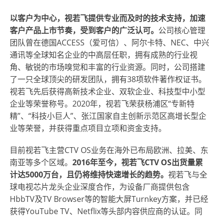
以客户为中心，视若飞提供专业而及时的技术支持，加速
客户产品上市节奏，受到客户的广泛认可。
公司核心管理
团队曾在德国ACCESS（爱可信）、阿尔卡特、NEC、中兴
通讯等全球知名企业的中高层任职，拥有成熟的行业视
角、敏锐的市场嗅觉和丰富的行业资源。同时，公司搭建
了一只全球顶尖的研发团队，拥有38项软件著作权证书。
视若飞先后获得高新技术企业、双软企业、科技型中小型
企业等荣誉称号。2020年，视若飞荣获杨浦区“专新特
精”、“科技小巨人”、张江国家自主创新示范区高增长型企
业等荣誉，并获得重点项目立项和资金支持。
目前视若飞主营CTV OS业务在海外已布局欧洲、拉美、东
南亚等多个区域。
2016年至今，视若飞CTV OS出货量累
计达5000万台，且仍将维持快速增长的趋势。
视若飞与全
球电视芯片龙头企业深度合作，为设备厂商提供包含
HbbTV及TV Browser等的智能大屏Turnkey方案，并已经
获得YouTube TV、Netflix等头部内容供应商的认证。同