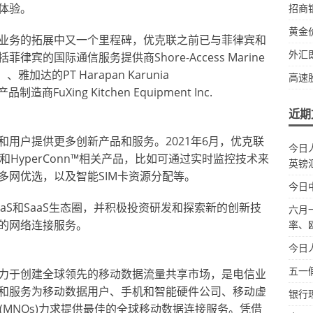
体验。
招商
黄金
业务的拓展中又一个里程碑，优克联之前已与菲律宾和
外汇
的国际通信服务提供商Shore-Access Marine
ess”）、雅加达的PT Harapan Karunia
高速
FuXing Kitchen Equipment Inc.
近期
用户提供更多创新产品和服务。2021年6月，优克联
今日
案和HyperConn™相关产品，比如可通过实时监控技术来
英镑
多网优选，以及智能SIM卡资源分配等。
今日
aS和SaaS生态圈，并积极投资研发和探索新的创新技
六月
的网络连接服务。
率、
今日
五一
力于创建全球领先的移动数据流量共享市场，是电信业
和服务为移动数据用户、手机和智能硬件公司、移动虚
银行
商(MNOs)力求提供最佳的全球移动数据连接服务。凭借