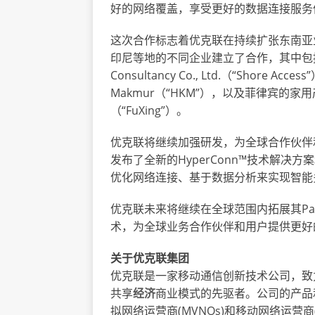
好的网络覆盖，享受更好的数据连接服务
这次合作标志着优克联在持续扩张东南亚
印尼等地的不同企业建立了合作，其中包括菲律宾
Consultancy Co., Ltd.（“Shore Acc
Makmur（“HKM”），以及菲律宾的家用产品制造商
（“FuXing”）。
优克联将继续加强研发，为全球合作伙伴和
发布了全新的HyperConn™技术解决方
优化网络连接、基于数据分析来实现智能
优克联未来将继续在全球范围内拓展其Pa
术，为全球业务合作伙伴和用户提供更好
关于优克联集团
优克联是一家移动通信创新技术公司，致
共享
经济
商业模式的先驱者。公司的产品
拟网络运营商(MVNOs)和移动网络运营