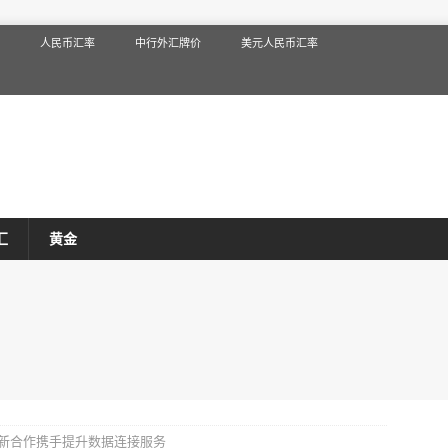
人民币汇率
中行外汇牌价
美元人民币汇率
汇
黄金
新合作携手提升数据连接服务