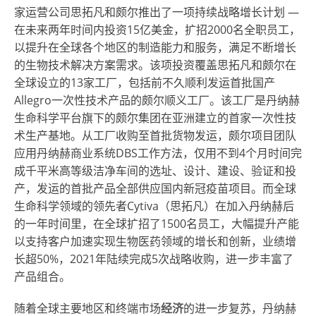
家运营公司思拓凡和颇尔推出了一项持续战略增长计划 —
在未来两年时间内投资15亿美金，扩招2000名全职员工，
以提升在全球各个地区的制造能力和服务，满足不断增长
的生物技术解决方案需求。该项投资覆盖思拓凡和颇尔在
全球设立的13家工厂，包括前不久顺利发运首批国产
Allegro一次性技术产品的颇尔顺义工厂。该工厂是丹纳赫
生命科学平台旗下的颇尔集团在亚洲建立的首家一次性技
术生产基地。从工厂收购至首批货物发运，颇尔项目团队
应用丹纳赫商业系统DBS工作方法，仅用不到4个月时间完
成千平米高等级洁净车间的选址、设计、建设、验证和投
产，发运的首批产品全部供应国内新冠疫苗项目。而全球
生命科学领域的领先者Cytiva（思拓凡）在加入丹纳赫后
的一年时间里，在全球扩招了1500名员工，大幅提升产能
以支持客户加速实现生物医药领域的增长和创新，业绩增
长超50%，2021年陆续完成5次战略收购，进一步丰富了
产品组合。
随着全球主要地区和终端市场
经济
的进一步复苏，丹纳赫