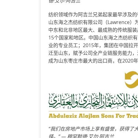
德
·
艾尔
·
阿吉兰
纺织领域作为阿吉兰兄弟起家最早涉及的行业
山东海之杰纺织有限公司（Lawrenc
中东和北非地区最大、最成熟的传统服装
15个国家和地区。中国山东海之杰纺织有
业的专业员工；2015年，集团在中国
迁至山东，赋予公司全产业链服务能力，
成为山东枣庄市最大的出口商，在2020
“我们在房地产市场上享有盛誉，获得了
择。” — 穆罕默德
·
艾尔
·
阿吉兰