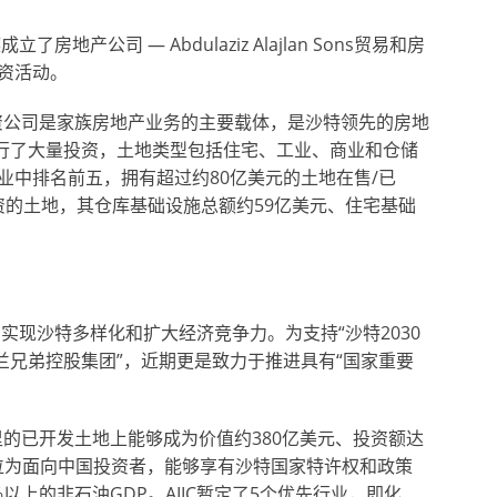
地产公司 — Abdulaziz Alajlan Sons贸易和房
资活动。
易和房地产投资公司是家族房地产业务的主要载体，是沙特领先的房地
进行了大量投资，土地类型包括住宅、工业、商业和仓储
业中排名前五，拥有超过约80亿美元的土地在售/已
投资的土地，其仓库基础设施总额约59亿美元、住宅基础
旨在实现沙特多样化和扩大经济竞争力。为支持“沙特2030
兰兄弟控股集团”，近期更是致力于推进具有“国家重要
方公里的已开发土地上能够成为价值约380亿美元、投资额达
C定位为面向中国投资者，能够享有沙特国家特许权和政策
上的非石油GDP。AIIC暂定了5个优先行业，即化