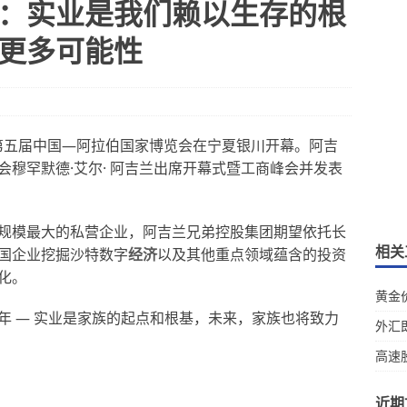
：实业是我们赖以生存的根
更多可能性
，第五届中国—阿拉伯国家博览会在宁夏银川开幕。阿吉
穆罕默德·艾尔· 阿吉兰出席开幕式暨工商峰会并发表
规模最大的私营企业，阿吉兰兄弟控股集团期望依托长
相关
国企业挖掘沙特数字
经济
以及其他重点领域蕴含的投资
化。
黄金
年 — 实业是家族的起点和根基，未来，家族也将致力
外汇
高速
近期