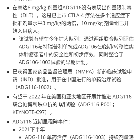
在高达6 mg/kg 剂量组ADG116没有表现出剂量限制毒
性（DLT），这是已上市 CTLA-4 疗法在多个适应症下
批准剂量水平3 mg/kg的两倍，10 mg/kg 剂量组已开
始入组病人。
该试验有望在今年扩大队列：通过两组联合队列评估
ADG116与特瑞普利单抗或ADG106在晚期/转移性实
体肿瘤患者中的安全性和初步疗效，同时整合了
ADG106-1003试验的早期计划。
已获得国家药品监督管理局（NMPA）新药临床试验申
请（IND）批准，用于在中国进行的单药治疗试验
（ADG116-1002）。
有望于 2022 年在美国和亚太地区开展并推进 ADG116
联合帕博利珠单抗的 I期试验（ADG116-P001；
KEYNOTE-C97
）。
ADG116 近期里程碑事件：
2021下半年
ADG-116 单药治疗（ADG116-1003）持续剂量递