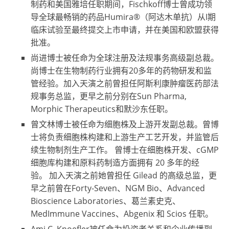
制药和美国雅培任职期间，Fischkoff博士曾成功领
导全球最畅销的药品Humira®（阿达木单抗）从I期
临床试验至最终提交上市申请，并在美国和欧盟获得
批准。
尚进博士被任命为全球注册及法规事务高级副总裁。
尚博士在生物制药行业拥有20多年的药物研发和监
管经验。加入天演之前曾担任阿斯利康肿瘤医药部法
规事务总监，更早之前分别在Sun Pharma,
Morphic Therapeutics和默沙东任职。
曾文林博士被任命为细胞株
及
上
游开
发副总裁。曾博
士将负责细胞株构建和上游生产工艺开发，并监管后
续生物制剂生产工作。 曾博士在细胞株开发、cGMP
细胞库构建和原料药制造方面拥有 20 多年的经
验。 加入天演之前她曾担任 Gilead 的高级总监，更
早之前曾在Forty-Seven、NGM Bio、Advanced
Bioscience Laboratories、葛兰素史克、
MedImmune Vaccines、Abgenix 和 Scios 任职。