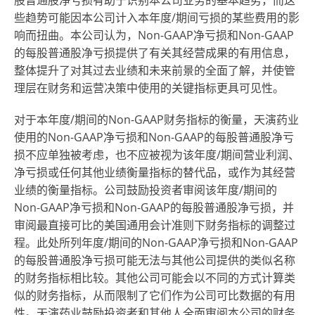
股普通股净亏损有助于识别本公司业务的基本趋势，而这
些趋势可能因本公司计入本年度/期间亏损的某些费用的影
响而扭曲。本公司认为，Non-GAAP净亏损和Non-GAAP
的每股普通股净亏损提供了有关其经营成果的有用信息，
整体提升了对其过去业绩和未来前景的全面了解，并使管
理层在财务和运营决策中使用的关键指标更具可见性。
对于本年度/期间的Non-GAAP财务指标的衡量，天演药业
使用的Non-GAAP净亏损和Non-GAAP的每股普通股净亏
损不应单独被考虑，也不应被视为该年度/期间营业利润、
净亏损或任何其他业绩衡量指标的替代品，或作为其经营
业绩的衡量指标。公司鼓励投资者审阅该年度/期间的
Non-GAAP净亏损和Non-GAAP的每股普通股净亏损，并
审阅最直接可比的美国通用会计准则下财务指标的调整过
程。此处所列年度/期间的Non-GAAP净亏损和Non-GAAP
的每股普通股净亏损可能无法与其他公司提供的类似名称
的财务指标相比较。其他公司可能会以不同的方式计算类
似的财务指标，从而限制了它们作为公司可比数据的有用
性。天演药业鼓励投资者和其他人全面审阅本公司的财务