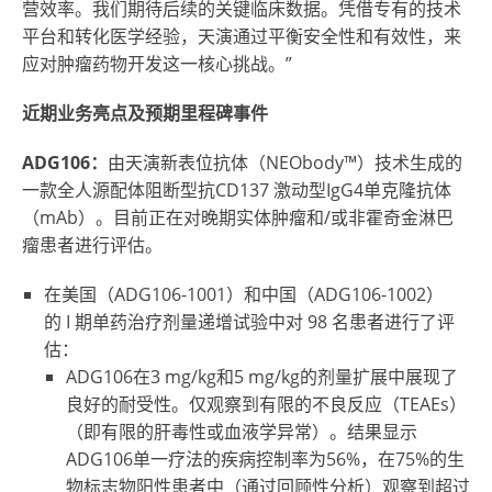
营效率。我们期待后续的关键临床数据。凭借专有的技术
平台和转化医学经验，天演通过平衡安全性和有效性，来
应对肿瘤药物开发这一核心挑战。”
近期
业务亮
点
及预期
里程碑事件
ADG106
：
由天演新表位抗体（NEObody™）技术生成的
一款全人源配体阻断型抗CD137 激动型IgG4单克隆抗体
（mAb）。目前正在对晚期实体肿瘤和/或非霍奇金淋巴
瘤患者进行评估。
在美国（ADG106-1001）和中国（ADG106-1002）
的 I 期单药治疗剂量递增试验中对 98 名患者进行了评
估：
ADG106在3 mg/kg和5 mg/kg的剂量扩展中展现了
良好的耐受性。仅观察到有限的不良反应（TEAEs）
（即有限的肝毒性或血液学异常）。结果显示
ADG106单一疗法的疾病控制率为56%，在75%的生
物标志物阳性患者中（通过回顾性分析）观察到超过