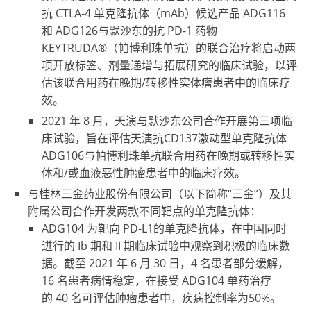
抗 CTLA-4 单克隆抗体（mAb）候选产品 ADG116
和 ADG126与默沙东的抗 PD-1 药物
KEYTRUDA®（帕博利珠单抗）的联合治疗将启动两
项开放标签、剂量递增与拓展研究的临床试验，以评
估该联合用药在晚期/转移性实体瘤患者中的临床疗
效。
2021 年 8 月，天演与默沙东公司合作开展第三项临
床试验，旨在评估天演抗CD137激动型单克隆抗体
ADG106与帕博利珠单抗联合用药在晚期或转移性实
体和/或血液恶性肿瘤患者中的临床疗效。
与桂林三金药业股份有限公司（以下简称“三金”）及其
附属公司合作开发两款不同靶点的单克隆抗体：
ADG104 为靶向 PD-L1的单克隆抗体，在中国同时
进行的 Ib 期和 II 期临床试验中观察到积极的临床数
据。截至 2021 年 6 月 30 日，4 名患者部分缓解，
16 名患者病情稳定，在接受 ADG104 单药治疗
的 40 名可评估肿瘤患者中，疾病控制率为50%。