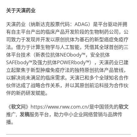
关于天演药业
天演药业（纳斯达克股票代码：ADAG）是平台驱动并拥
有自主平台产出的临床产品开发阶段的生物制药公司，公
司致力于发现并开发以原创抗体为基石的新型癌症免疫疗
法。借力于计算生物学与人工智能，凭借其全球首创的三
体平台技术（新表位抗体NEObody™，安全抗体
SAFEbody™及强力抗体POWERbody™），天演药业已建
立起聚焦于新型肿瘤免疫疗法的独特原创抗体产品管线，
以解决尚未满足的临床需求。天演已和多个全球知名合作
伙伴达成了战略合作关系，并以其原创前沿科技为合作伙
伴的新药研发赋能。
《
软文
网
》https://www.rww.com.cn/是中国领先的
软文
推广,
发稿
服务平台，助力中小企业
网络营销
与品牌传
播。