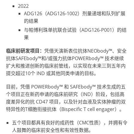
2022
ADG126（ADG126-1002）剂量递增和队列扩展
的结果
与帕博利珠单抗联合试验（ADG126-P001）的结
果
临床前研发项目：
凭借天演新表位抗体NEObody™、安全
抗体SAFEbody™和/或强力抗体POWERbody™ 技术继续
扩大和推进创新的临床前管线，以实现在未来三到五年内
提交超过10个 IND 或其他同类申请的目标。
目前，凭借 POWERbody™ 和 SAFEbody™ 技术生成的五
个项目正在新药申请的临床前研究（IND）阶段，包括高
度差异化的抗 CD47 项目，以及针对血液及实体肿瘤的双
特异性的T细胞衔接抗体（Bispecific T cell engager）。
五个项目都具有良好的成药性（CMC性质），并拥有令
人鼓舞的临床前安全性和有效性数据。