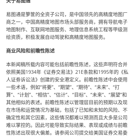
关于易图通
易图通是箩筐的全资子公司，是中国领先的高精度地图厂
商之一，中国高精度地图市场头部服务商，拥有导航电子
地图制作、互联网地图服务、地理信息系统工程等甲级测
绘资质，积极发展自动驾驶和高精度地图服务。
商业风险和前瞻性陈述
本新闻稿所载内容可能包括前瞻性陈述，这些声明符合并
依照美国1934年《证券交易法》21E条款和1995年的《私
人证劵诉讼法》创建的安全港定义。前瞻性陈述中会使用
一些术语，例如“将要”、“期望”、“期待”、“未来”、“打
算”、“计划”、“相信”、“估计”、“目标”、“未来”、“展望”和
其他相似的表述。前瞻性陈述以管理层目前的预期以及现
在市场和运营情况为基础，包括了已知和未知的风险、不
确定性和其它因素，这些情况都难以预测而且大多是公司
难以掌控的。因此可能导致实际结果、表现或成绩与前瞻
性陈述出现很大偏差。请参阅公司提交给美国证券交易委