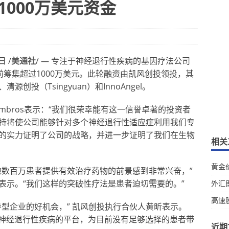
过1000万美元资金
 /
美通社
/ — 专注于神经退行性疾病的基因疗法公司
布在A轮融资前筹集超过1000万美元。此轮融资由凯风创投领投，其
清源创投（Tsingyuan）和InnoAngel。
Peter Tombros表示：“我们很荣幸能有这一信誉卓著的投资者
持将使公司能够针对多个神经退行性适应症利用我们专
的实力证明了公司的战略，并进一步证明了我们在生物
相关
黄金
地数百万患者提供有效治疗药物的前景感到非常兴奋，”
表示。“我们这样的突破性疗法是患者迫切需要的。”
外汇
高速
型企业的好机会，” 凯风创投执行合伙人黄昕表示。
疗多种神经退行性疾病的平台，为目前没有足够选择的患者带
近期