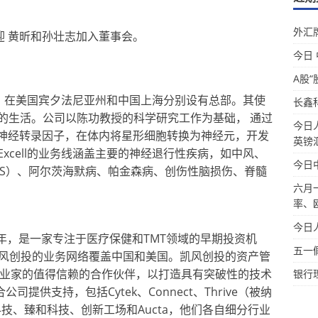
外汇牌
迎 黄昕和孙壮志加入董事会。
今日
A股“
公司，在美国宾夕法尼亚州和中国上海分别设有总部。其使
长鑫
者的生活。公司以陈功教授的科学研究工作为基础， 通过
今日
入神经转录因子，在体内将星形细胞转换为神经元，开发
英镑
xcell的业务线涵盖主要的神经退行性疾病，如中风、
今日
LS）、阿尔茨海默病、帕金森病、创伤性脑损伤、脊髓
六月
率、
今日
于2009年，是一家专注于医疗保健和TMT领域的早期投资机
五一
风创投的业务网络覆盖中国和美国。凯风创投的资产管
企业家的值得信赖的合作伙伴，以打造具有突破性的技术
银行
提供支持，包括Cytek、Connect、Thrive（被纳
科技、臻和科技、创新工场和Aucta，他们各自细分行业