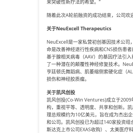
来突破性新疗法的希望。”
随着此次A轮前融资的成功结束，公司欢
关于
NeuExcell Therapeutics
NeuExcell是一家私营初创基因技术
命是改善神经退行性疾病和CNS损伤患
基于腺相关病毒（AAV）的基因疗法引
了一种潜在的颠覆性神经修复技术。NeuE
亨廷顿氏舞蹈病、肌萎缩侧索硬化症（A
损伤和神经胶质瘤。
关于
凯风创投
凯风创投(Co-Win Ventures)成立
构，重视平等、透明度、共享和创新。凯
理总规模约为10亿美元，旨在成为杰出
和公司。凯风创投已为超过140家投资组合公司
斯达克上市公司EXAS收购）、太美医疗