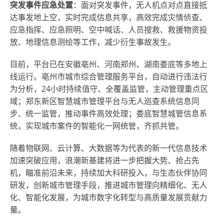
突发事件应急处置
：面对突发事件，无人机点对点直接抵
达事发地上空，实时完成信息共享，高效完成灾情侦查、
应急指挥、应急照明、空中喊话、人员搜救、救援物资投
放、地理信息测绘等工作，减少衍生事故发生。
目前，平台已在安徽亳州、河南郑州、湖南娄底等多地上
线运行。亳州市城市综合管理服务平台，自动进行违法行
为分析，24小时持续值守、全覆盖监管，主动管理重点区
域；郑东新区智慧城市管理平台与无人巡查系统信息同
步、统一监管，推动事件高效处理；娄底智慧城管信息系
统，实现城市案件的智能化一网统管，齐抓共管。
随着
物联网、云计算、大数据等为代表的新一代信息技术
加速突破应用，浪潮新基建将进一步把握大势、抢占先
机，瞄准前沿未来，持续加大科研投入，与生态伙伴协同
研发，创新城市管理手段，推进城市管理向精细化、无人
化、智能化发展，为城市数字化转型与高质量发展贡献力
量。