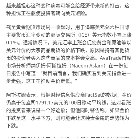
越来越担心这种变种病毒可能会给
经济
带来新的打击，这
种担忧正在驱使投资者转向美元避险。
截至黄金期货市场周一收盘时，用于追踪美元兑六种国际
主要货币汇率变动的洲际交易所（ICE）美元指数小幅上涨
0.1％。通常情况下，美元汇率上涨会促使黄金和原油等以
美元计价的大宗商品期货的价格下跌，原因是持有其他货
币的投资者买入这些商品的成本将会变高。AvaTrade首席
市场分析师纳伊姆·阿斯拉姆（Naeem Aslam）在一份每
日报告中写道：“就目前而言，我们确实看到美元指数进一
步走强，这正在推动金价走低。”
阿斯拉姆表示，根据财经信息供应商FactSet的数据，金价
仍高于每盎司1791.17美元的100日移动平均线，这对看涨
的投资者来说是一个好迹象；但他同时警告称，如果金价
下跌至这一水平下方，则可能会让这种贵金属的走势转为
下跌。