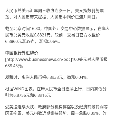
人民币兑美元汇率周三收盘连涨三日，美元指数弱势震
荡，对人民币带来提振，人民币中间价已连升两日。
截至北京时间16:30，中国外汇交易中心数据显示，在岸人
民币兑美元收报6.8821元，较前一交易日官方收盘价
6.8860元涨39点，涨幅0.06%。
中国银行外汇牌价
[http://www.businessnews.cn/boc]100美元对人民币报
688.45元。
发稿
时，离岸人民币报6.8938元，微涨0.04%。
根据WIND图表，在岸人民币全日震荡上行，日内高低分
别为6.8756元和6.8916元。
受美股连续大跌、政府部分机构停摆以及
经济
前景转弱等
因素拖累，美元指数近期维持弱势，周一急跌0.39%，昨