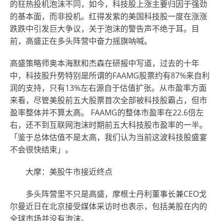
的狂热投机泡沫不同，如今，科技股上涨主要归因于强劲
的基本面，而非投机。红得发紫的美国科技股一度在涨涨
跌跌中引发巨大争议，关于泡沫的警告声不绝于耳。目
前，高盛正在多头阵营中奋力摇旗呐喊。
高盛策略师奥本海默和杰森在研报中写道，过去的十年
中，科技股升势特别是所谓的FAAMG股票约有87%来自利
润的支持，只有13%左右源自于估值扩张。从市盈率方面
来看，尽管美股前五大股票首次全部被科技股霸占，但市
盈率整体并不算太高。 FAAMG的整体市盈率在22.6倍左
右，还不到互联网泡沫时期前五大科技股市盈率的一半。
「鉴于总体估值不是太高，我们认为当前这波科技股盛宴
不会很快结束」。
大摩：美股牛市接近终点
多头阵营里不只是高盛，摩根士丹利董事长兼CEO戈
尔曼近日在北京接受媒体采访时也表示，包括美股在内的
全球市场并没有泡沫。