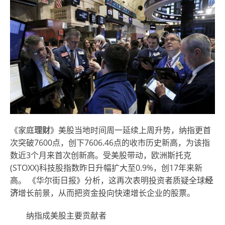
《家庭
理财
》美股当地时间周一延续上周升势，纳指更首
次突破7600点，创下7606.46点的收市历史新高，为该指
数近3个月来首次创新高。受美股带动，欧洲斯托克
(STOXX)科技股指数昨日升幅扩大至0.9%，创17年来新
高。 《华尔街日报》分析，这再次表明投资者质疑全球
经
济
增长前景，从而把资金投向快速增长企业的股票。
纳指成美股主要贡献者