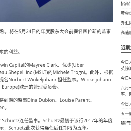
招商
黄金
外汇
 DB)周三称，将在5月24日的年度股东大会前提名四位新的监事
高速
近期
东的利益。
今日
pital的Mayree Clark、优步(Uber
英镑
neau Shepell Inc (MSI.T)的Michele Trogni。此外，根据
今日
ert Winkeljohann担任监事。Winkeljohann
ers Europe)欧洲的管理委员会。
六月
率、
事Dina Dublon、Louise Parent、
今日
sen。
五一
r Schuetz连任监事。Schuetz最初于该行2017年的年度
银行
，Schuetz此次获得连任后任期将为五年。