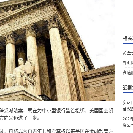
相关
黄金
外汇
高速
近期
实盘
台深
跨党派法案，意在为中小型银行监管松绑。美国国会朝
方向又迈进了一步。
20
资公
过，料将成为自去年共和党掌权以来美国在金融监管方