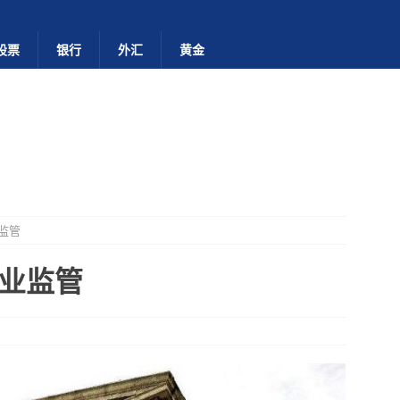
股票
银行
外汇
黄金
监管
业监管