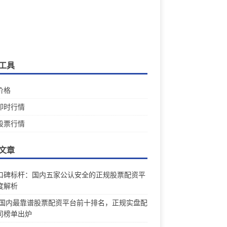
工具
价格
即时行情
股票行情
文章
口碑标杆：国内五家公认安全的正规股票配资平
度解析
26国内最靠谱股票配资平台前十排名，正规实盘配
司榜单出炉