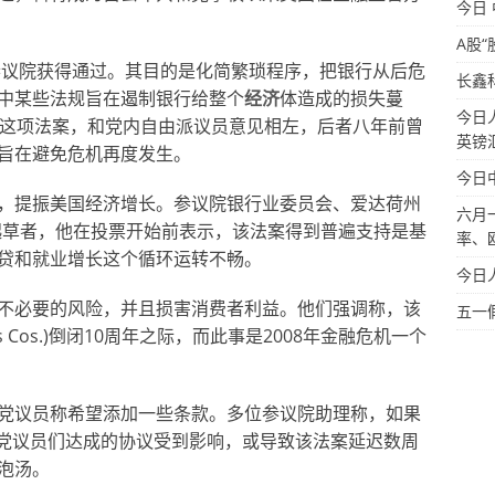
今日
A股“
在参议院获得通过。其目的是化简繁琐程序，把银行从后危
长鑫
中某些法规旨在遏制银行给整个
经济
体造成的损失蔓
今日
持这项法案，和党内自由派议员意见相左，后者八年前曾
英镑
旨在避免危机再度发生。
今日
，提振美国经济增长。参议院银行业委员会、爱达荷州
六月
主要起草者，他在投票开始前表示，该法案得到普遍支持是基
率、
贷和就业增长这个循环运转不畅。
今日
不必要的风险，并且损害消费者利益。他们强调称，该
五一
ns Cos.)倒闭10周年之际，而此事是2008年金融危机一个
党议员称希望添加一些条款。多位参议院助理称，如果
主党议员们达成的协议受到影响，或导致该法案延迟数周
泡汤。