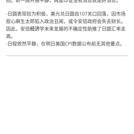
扬。新一周开局平静，再度印证没有消息就是好消息。
-日圆表现较为积极，美元兑日圆自107关口回落，因市场
担心麻生太郎陷入政治丑闻，或令安倍政府会失去财长。
因此，安倍
经济
学未来发展的不确定性助推了日圆汇率走
高。
-日程依然平静，在明日美国CPI数据公布前无其他要点。