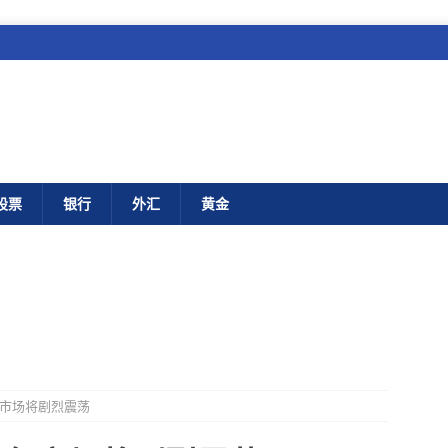
股票
银行
外汇
黄金
年市场将剧烈震荡