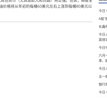
元兑其他货币（尤其是欧元和日圆）将走强。他说，随着全
油价格将从年初的每桶60美元左右上涨到每桶80美元以
今日
A股“
长鑫
今日
英镑
今日
六月
率、
今日
五一
银行
今日