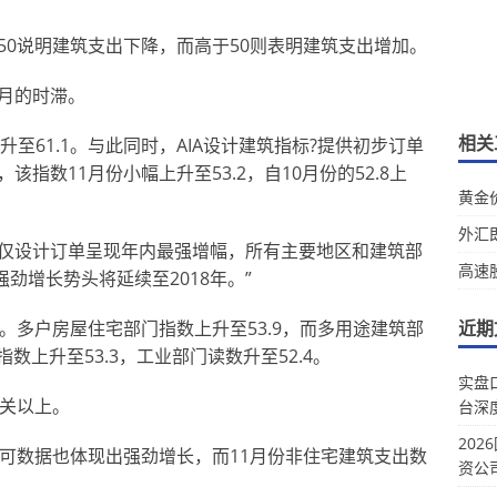
50说明建筑支出下降，而高于50则表明建筑支出增加。
个月的时滞。
相关
上升至61.1。与此同时，AIA设计建筑指标?提供初步订单
指数11月份小幅上升至53.2，自10月份的52.8上
黄金
外汇
表示，“不仅设计订单呈现年内最强增幅，所有主要地区和建筑部
高速
劲增长势头将延续至2018年。”
。多户房屋住宅部门指数上升至53.9，而多用途建筑部
近期
数上升至53.3，工业部门读数升至52.4。
实盘
大关以上。
台深
20
许可数据也体现出强劲增长，而11月份非住宅建筑支出数
资公