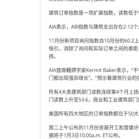
建筑订单指数是一项扩展指数，读数低于
AIA表示，ABI指数与建筑支出存在2-12
11月份新项目询问指数自10月份的60.2
指引，消除了询问和实际订单之间的差距，该
扬。
AIA首席
经济
学家Kermit Baker
门都出现强劲增长”。“预示着建筑行业的强
所有4大类建筑部门读数连续第4个月上扬
门读数上升至53.6，商业和工业建筑部门指
美国所有四大地区的订单指数都位于50
周二上午公布的11月份房屋开工和营建
据将于1月3日10:00a.m. ET公布。