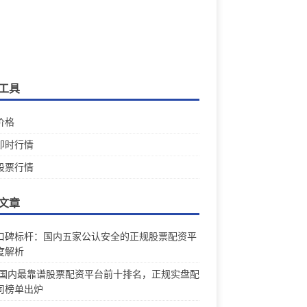
工具
价格
即时行情
股票行情
文章
口碑标杆：国内五家公认安全的正规股票配资平
度解析
26国内最靠谱股票配资平台前十排名，正规实盘配
司榜单出炉