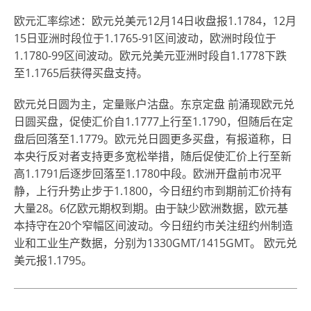
欧元汇率综述：欧元兑美元12月14日收盘报1.1784，12月
15日亚洲时段位于1.1765-91区间波动，欧洲时段位于
1.1780-99区间波动。欧元兑美元亚洲时段自1.1778下跌
至1.1765后获得买盘支持。
欧元兑日圆为主，定量账户沽盘。东京定盘 前涌现欧元兑
日圆买盘，促使汇价自1.1777上行至1.1790，但随后在定
盘后回落至1.1779。欧元兑日圆更多买盘，有报道称，日
本央行反对者支持更多宽松举措，随后促使汇价上行至新
高1.1791后逐步回落至1.1780中段。欧洲开盘前市况平
静，上行升势止步于1.1800，今日纽约市到期前汇价持有
大量28。6亿欧元期权到期。由于缺少欧洲数据，欧元基
本持守在20个窄幅区间波动。今日纽约市关注纽约州制造
业和工业生产数据，分别为1330GMT/1415GMT。 欧元兑
美元报1.1795。