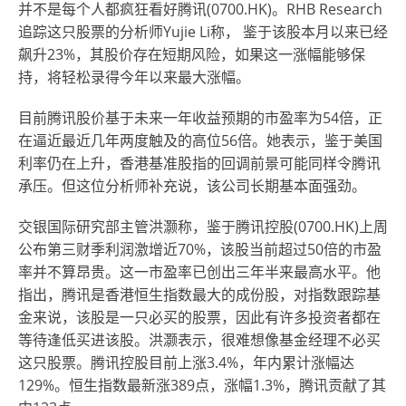
并不是每个人都疯狂看好腾讯(0700.HK)。RHB Research
追踪这只股票的分析师Yujie Li称， 鉴于该股本月以来已经
飙升23%，其股价存在短期风险，如果这一涨幅能够保
持，将轻松录得今年以来最大涨幅。
目前腾讯股价基于未来一年收益预期的市盈率为54倍，正
在逼近最近几年两度触及的高位56倍。她表示，鉴于美国
利率仍在上升，香港基准股指的回调前景可能同样令腾讯
承压。但这位分析师补充说，该公司长期基本面强劲。
交银国际研究部主管洪灏称，鉴于腾讯控股(0700.HK)上周
公布第三财季利润激增近70%，该股当前超过50倍的市盈
率并不算昂贵。这一市盈率已创出三年半来最高水平。他
指出，腾讯是香港恒生指数最大的成份股，对指数跟踪基
金来说，该股是一只必买的股票，因此有许多投资者都在
等待逢低买进该股。洪灏表示，很难想像基金经理不必买
这只股票。腾讯控股目前上涨3.4%，年内累计涨幅达
129%。恒生指数最新涨389点，涨幅1.3%，腾讯贡献了其