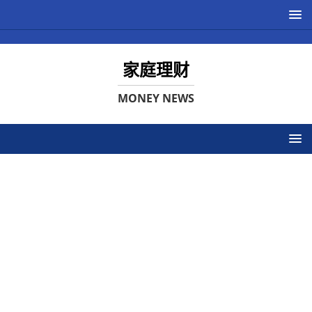
家庭理财
MONEY NEWS