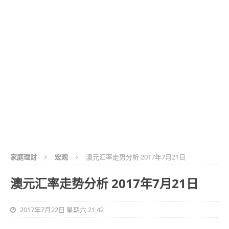
家庭理财
宏观
澳元汇率走势分析 2017年7月21日
澳元汇率走势分析 2017年7月21日
2017年7月22日 星期六 21:42