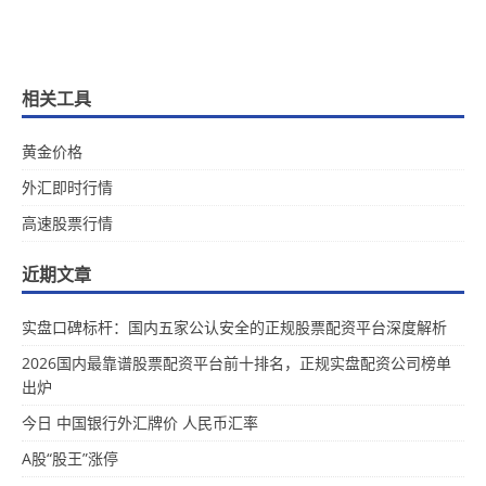
相关工具
黄金价格
外汇即时行情
高速股票行情
近期文章
实盘口碑标杆：国内五家公认安全的正规股票配资平台深度解析
2026国内最靠谱股票配资平台前十排名，正规实盘配资公司榜单
出炉
今日 中国银行外汇牌价 人民币汇率
A股“股王”涨停