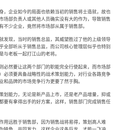
，企业如今的局面也依赖当初的销售将士造就，故也
市场部负责人或其他人员确实没有大的作为，导致销售
有不少企业，竟然将市场部从属于销售部。
发现，当时的销售总监，其威望胜过了他的上级领导
乎全部听从于销售总监，而公司核心管理层似乎也特别
是与老板一起打江山的老将。
必然要让这两个部门的职能完全行使起来，而市场部
）必须要具备战略性的战术策划能力，对行业各路竞争
业和品牌的市场竞争行为更要了然于胸。
划能力，无论是新产品上市，还是老产品增量，抑或
都要有拿得出手的好方案，这样，销售部门完成销售任
用远胜于销售部，因为销售战将易得，策划高人难
为犄角，共同发力，这样企业这条巨龙，才能一飞冲