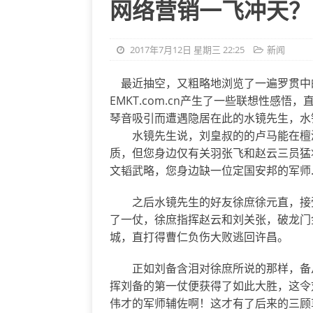
网络营销一飞冲天？
2017年7月12日 星期三 22:25
新闻
最近抽空，又粗略地浏览了一遍罗贯中的
EMKT.com.cn产生了一些联想性感
琴音吸引而遭遇隐居在此的水镜先生，水
水镜先生说，刘皇叔的的卢马能在檀溪
质，但您身边仅有关羽张飞和赵云三员猛
文韬武略，您身边缺一位定国安邦的军师
之后水镜先生的好友徐庶徐元直，接受
了一仗，徐庶指挥赵云和刘关张，破龙门
城，直打得曹仁负伤大败逃回许昌。
正如刘备含泪对徐庶所说的那样，备从
挥刘备的第一仗便获得了如此大胜，这令
伟才的军师辅佐啊！这才有了后来的三顾