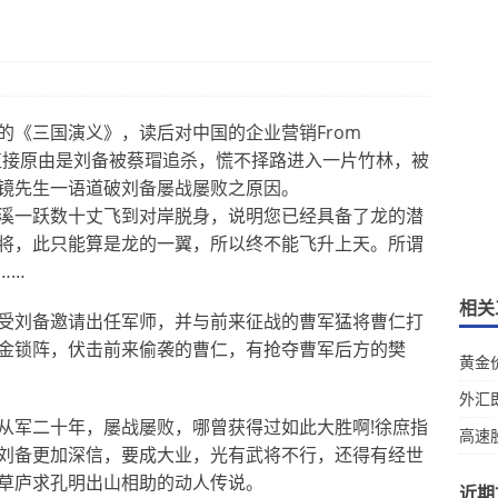
《三国演义》，读后对中国的企业营销From
悟，直接原由是刘备被蔡瑁追杀，慌不择路进入一片竹林，被
镜先生一语道破刘备屡战屡败之原因。
一跃数十丈飞到对岸脱身，说明您已经具备了龙的潜
将，此只能算是龙的一翼，所以终不能飞升上天。所谓
……
相关
刘备邀请出任军师，并与前来征战的曹军猛将曹仁打
金锁阵，伏击前来偷袭的曹仁，有抢夺曹军后方的樊
黄金
外汇
军二十年，屡战屡败，哪曾获得过如此大胜啊!徐庶指
高速
刘备更加深信，要成大业，光有武将不行，还得有经世
草庐求孔明出山相助的动人传说。
近期