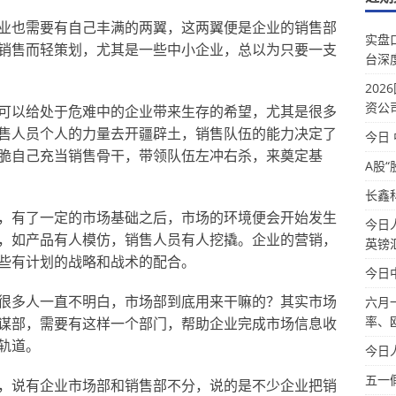
也需要有自己丰满的两翼，这两翼便是企业的销售部
实盘
销售而轻策划，尤其是一些中小企业，总以为只要一支
台深
20
资公
以给处于危难中的企业带来生存的希望，尤其是很多
售人员个人的力量去开疆辟土，销售队伍的能力决定了
今日
脆自己充当销售骨干，带领队伍左冲右杀，来奠定基
A股“
长鑫
有了一定的市场基础之后，市场的环境便会开始发生
今日
，如产品有人模仿，销售人员有人挖撬。企业的营销，
英镑
些有计划的战略和战术的配合。
今日
多人一直不明白，市场部到底用来干嘛的？其实市场
六月
率、
谋部，需要有这样一个部门，帮助企业完成市场信息收
轨道。
今日
五一
说有企业市场部和销售部不分，说的是不少企业把销