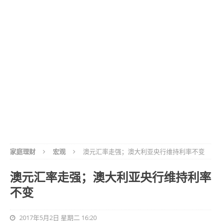
家庭理财
宏观
澳元汇率走强；澳大利亚央行维持利率不变
澳元汇率走强；澳大利亚央行维持利率
不变
2017年5月2日 星期二 16:20