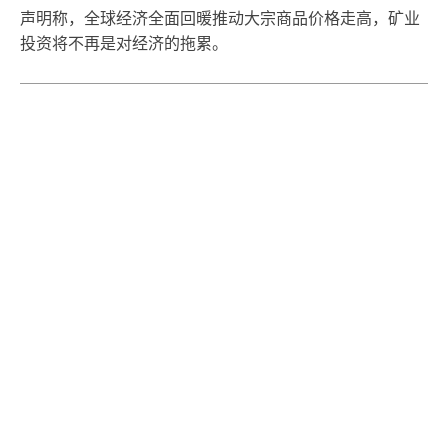
声明称，全球经济全面回暖推动大宗商品价格走高，矿业
投资将不再是对经济的拖累。