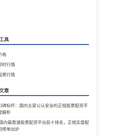
工具
价格
即时行情
股票行情
文章
口碑标杆：国内五家公认安全的正规股票配资平
度解析
26国内最靠谱股票配资平台前十排名，正规实盘配
司榜单出炉