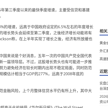
015年第三季度以来的最快季度增速，主要受信贷和基建
。
8%的增速，远高于中国政府设定的6.5%左右的年度增长
相关
的增长势头会延续至第二季度，之後经济增长动能将有
rian Jackson称，在上半年实现了增长之後，经济有所放缓也
黄金
外汇
中国来说是个好消息，五年一次的中国共产党全国代表
高速
新一届领导层。不过，这股增长势头也有可能进一步推
努力避免经济在较长时期内出现不稳定局面，同时防范
近期
估计相当于GDP的277%，远高于2008年底的
实盘
台深
范金融风险，上个月整体信贷水平仍有所上升，其中大
20
资公
于此前接受《华尔街日报》(The Wall Street