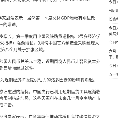
今日
A股“
.)经济学家周浩表示，虽然第一季度总体GDP增幅有明显改
长鑫
%的增速。
今日
英镑
步增长。第一季度用电量及铁路货运指标（很多经济学
今日
需求指标）强劲增长。3月份中国官方制造业采购经理人
连续第八个月处于扩张区域。
六月
率、
随著人民币兑美元企稳，近期围绕人民币走弱及资本外
今日
销售增幅超过20%。
五一
年，为近期经济扩张提供动力的诸多因素的影响将消退。
愈演愈烈的担忧，中国央行已利用短期借贷工具逐渐收
房限制措施加强，这些因素料在未来几个月令房地产市
成冲击。
过经济学家表示，在多年举债推动路桥和高铁建设投资之